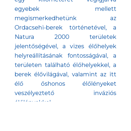
egyebek mellett
megismerkedhetünk az
Ordacsehi-berek történetével, a
Natura 2000 területek
jelentőségével, a vizes élőhelyek
helyreállításának fontosságával, a
területen található élőhelyekkel, a
berek élővilágával, valamint az itt
élő őshonos élőlényeket
veszélyeztető inváziós
élőlényekkel.
A látogatóközpont Fonyódligeten,
az Ordacsehi-berek szélén várja a