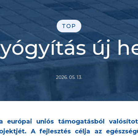
TOP
yógyítás új h
2026. 05. 13.
 európai uniós támogatásból valósíto
ektjét. A fejlesztés célja az egészségü