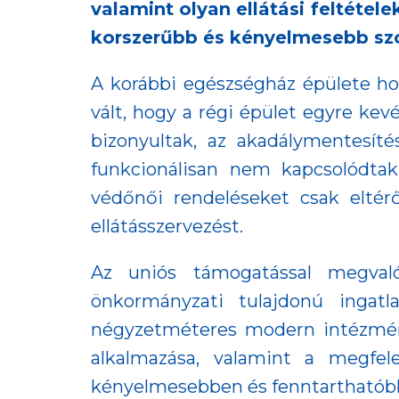
valamint olyan ellátási feltéte
korszerűbb és kényelmesebb szol
A korábbi egészségház épülete hos
vált, hogy a régi épület egyre ke
bizonyultak, az akadálymentesíté
funkcionálisan nem kapcsolódta
védőnői rendeléseket csak elté
ellátásszervezést.
Az uniós támogatással megvaló
önkormányzati tulajdonú ingat
négyzetméteres modern intézmény
alkalmazása, valamint a megfel
kényelmesebben és fenntarthatób