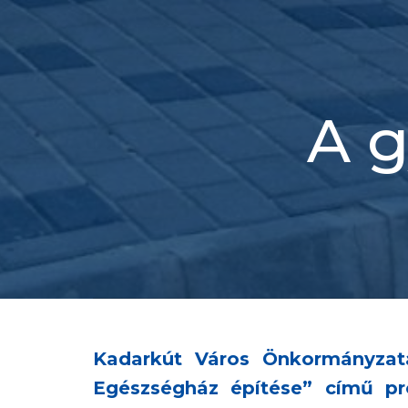
A g
Kadarkút Város Önkormányzata
Egészségház építése” című proj