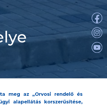
elye
tta meg az „Orvosi rendelő és
gyi alapellátás korszerűsítése,