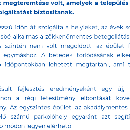
lek megteremtése volt, amelyek a települé
gáltatást biztosítanak.
szú időn át szolgálta a helyieket, az évek 
vésbé alkalmas a zökkenőmentes betegellátás
s szintén nem volt megoldott, az épület f
k egymáshoz. A betegek torlódásának elker
rő időpontokban lehetett megtartani, ami 
sult fejlesztés eredményeként egy új, 
lanon a régi létesítmény elbontását köv
. Az egyszintes épület, az akadálymentes 
elő számú parkolóhely egyaránt azt segíti
b módon legyen elérhető.