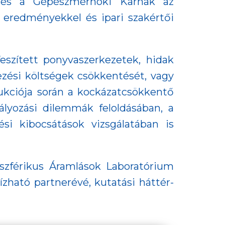
 és a Gépészmérnöki Karnak az
eredményekkel és ipari szakértői
eszített ponyvaszerkezetek, hidak
ezési költségek csökkentését, vagy
rukciója során a kockázatcsökkentő
ályozási dilemmák feloldásában, a
si kibocsátások vizsgálatában is
szférikus Áramlások Laboratórium
zható partnerévé, kutatási háttér-