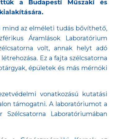
zöttük a Budapesti Műszaki és
ialakítására.
 mind az elméleti tudás bővíthető,
zférikus Áramlások Laboratórium
zélcsatorna volt, annak helyt adó
étrehozása. Ez a fajta szélcsatorna
reptárgyak, épületek és más mérnöki
yezetvédelmi vonatkozású kutatási
alon támogatni. A laboratóriumot a
Szélcsatorna Laboratóriumában