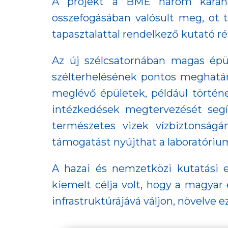
A projekt a BME három karána
összefogásában valósult meg, öt
tapasztalattal rendelkező kutató ré
Az új szélcsatornában magas épül
szélterhelésének pontos meghatáro
meglévő épületek, például történe
intézkedések megtervezését segít
természetes vizek vízbiztonságá
támogatást nyújthat a laboratóriu
A hazai és nemzetközi kutatási 
kiemelt célja volt, hogy a magyar
infrastruktúrájává váljon, növelve