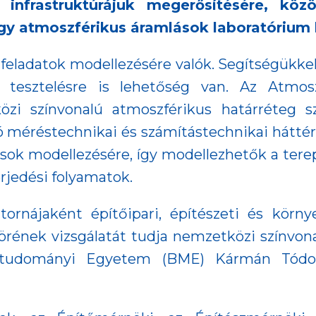
i infrastruktúrájuk megerősítésére, kö
atmoszférikus áramlások laboratórium k
 feladatok modellezésére valók. Segítségükkel
 tesztelésre is lehetőség van. Az Atmos
özi színvonalú atmoszférikus határréteg s
 méréstechnikai és számítástechnikai háttér l
mlások modellezésére, így modellezhetők a te
erjedési folyamatok.
ornájaként építőipari, építészeti és körn
örének vizsgálatát tudja nemzetközi színvon
gtudományi Egyetem (BME) Kármán Tódor 