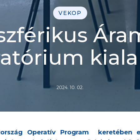
VEKOP
zférikus Ára
atórium kiala
2024. 10. 02.
ország Operatív Program keretében 