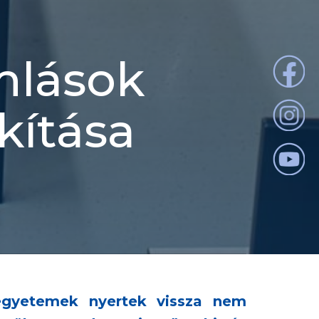
mlások
kítása
egyetemek nyertek vissza nem