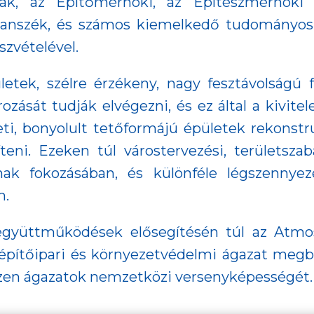
k, az Építőmérnöki, az Építészmérnöki
 tanszék, és számos kiemelkedő tudományos 
szvételével.
etek, szélre érzékeny, nagy fesztávolságú f
zását tudják elvégezni, és ez által a kivitel
ti, bonyolult tetőformájú épületek rekonst
eni. Ezeken túl várostervezési, területszab
nak fokozásában, és különféle légszennyezé
m.
együttműködések elősegítésén túl az Atmo
 építőipari és környezetvédelmi ágazat megbí
 ezen ágazatok nemzetközi versenyképességét.