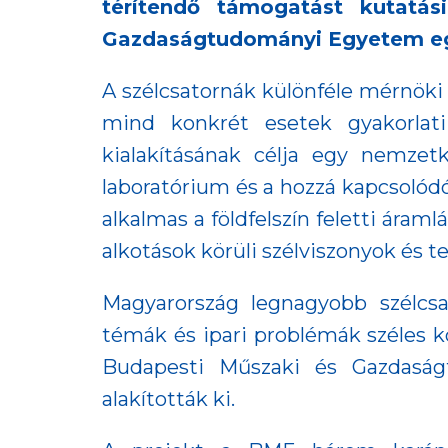
térítendő támogatást kutatás
Gazdaságtudományi Egyetem egy 
A szélcsatornák különféle mérnöki
mind konkrét esetek gyakorlati
kialakításának célja egy nemzetk
laboratórium és a hozzá kapcsolódó
alkalmas a földfelszín feletti ára
alkotások körüli szélviszonyok és t
Magyarország legnagyobb szélcsat
témák és ipari problémák széles k
Budapesti Műszaki és Gazdasá
alakították ki.