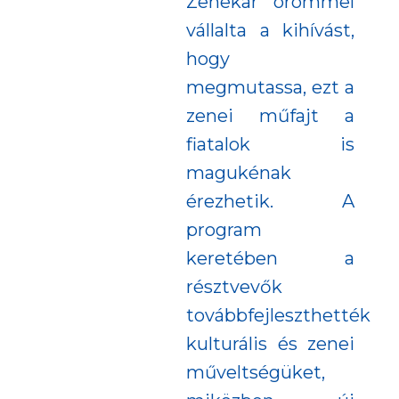
Zenekar örömmel
vállalta a kihívást,
hogy
megmutassa, ezt a
zenei műfajt a
fiatalok is
magukénak
érezhetik. A
program
keretében a
résztvevők
továbbfejleszthették
kulturális és zenei
műveltségüket,