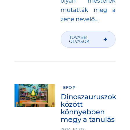
olyan mesterek
mutatták meg a
zene nevelő...
TOVÁBB
OLVASOK
EFOP
Dinoszauruszok
között
könnyebben
megy a tanulás
2024. 10. 07.