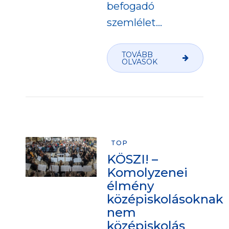
befogadó
szemlélet...
TOVÁBB
OLVASOK
TOP
KÖSZI! –
Komolyzenei
élmény
középiskolásoknak
nem
középiskolás