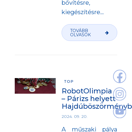
bővítésre,
kiegészítésre...
TOVÁBB
OLVASOK
TOP
RobotOlimpia
– Párizs helyett
Hajdúböszörmény
2024. 09. 20.
A műszaki pálya