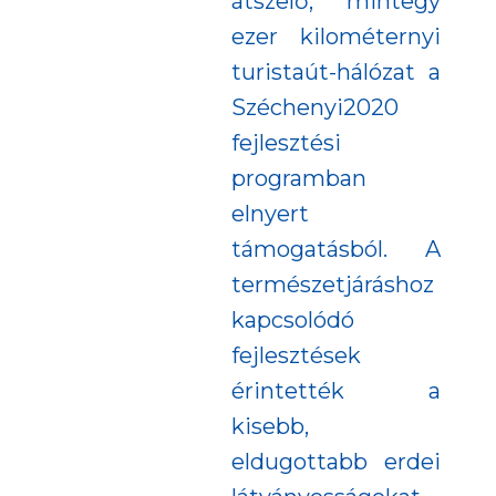
átszelő, mintegy
ezer kilométernyi
turistaút-hálózat a
Széchenyi2020
fejlesztési
programban
elnyert
támogatásból. A
természetjáráshoz
kapcsolódó
fejlesztések
érintették a
kisebb,
eldugottabb erdei