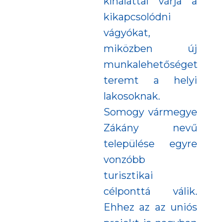
kínálattal várja a
kikapcsolódni
vágyókat,
miközben új
munkalehetőséget
teremt a helyi
lakosoknak.
Somogy vármegye
Zákány nevű
települése egyre
vonzóbb
turisztikai
célponttá válik.
Ehhez az az uniós