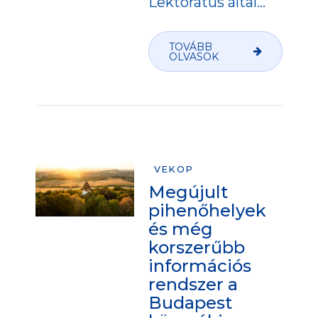
Lektorátus által...
TOVÁBB
OLVASOK
VEKOP
Megújult
pihenőhelyek
és még
korszerűbb
információs
rendszer a
Budapest