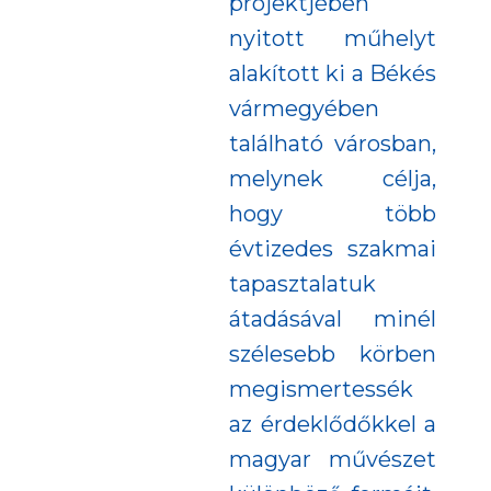
projektjében
nyitott műhelyt
alakított ki a Békés
vármegyében
található városban,
melynek célja,
hogy több
évtizedes szakmai
tapasztalatuk
átadásával minél
szélesebb körben
megismertessék
az érdeklődőkkel a
magyar művészet