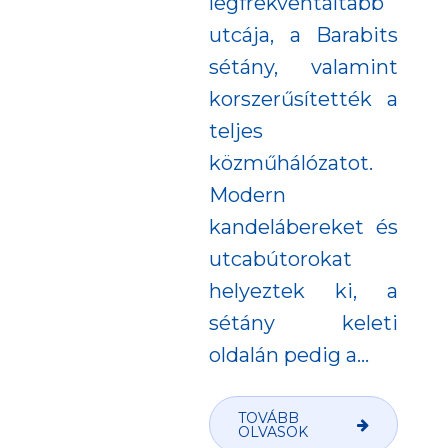
legfrekventáltabb
utcája, a Barabits
sétány, valamint
korszerűsítették a
teljes
közműhálózatot.
Modern
kandelábereket és
utcabútorokat
helyeztek ki, a
sétány keleti
oldalán pedig a...
TOVÁBB
OLVASOK