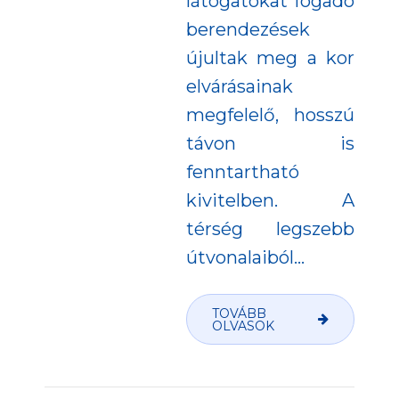
látogatókat fogadó
berendezések
újultak meg a kor
elvárásainak
megfelelő, hosszú
távon is
fenntartható
kivitelben. A
térség legszebb
útvonalaiból...
TOVÁBB
OLVASOK