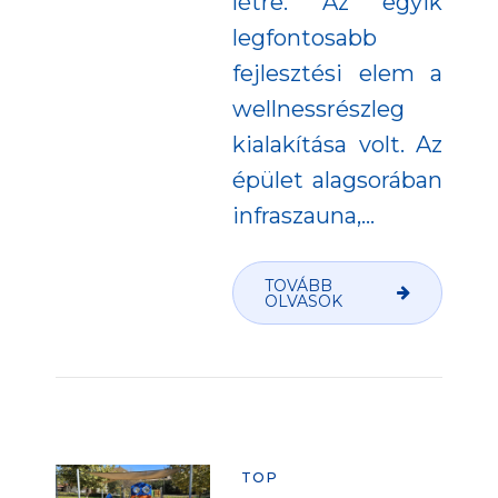
létre. Az egyik
legfontosabb
fejlesztési elem a
wellnessrészleg
kialakítása volt. Az
épület alagsorában
infraszauna,...
TOVÁBB
OLVASOK
TOP