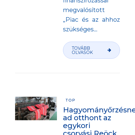
finanszírozással
megvalósított
„Piac és az ahhoz
szükséges...
TOVÁBB
OLVASOK
TOP
Hagyományőrzésn
ad otthont az
egykori
csorvási Reöck