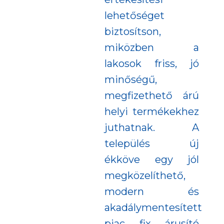
lehetőséget
biztosítson,
miközben a
lakosok friss, jó
minőségű,
megfizethető árú
helyi termékekhez
juthatnak. A
település új
ékköve egy jól
megközelíthető,
modern és
akadálymentesített
piac fix árusító