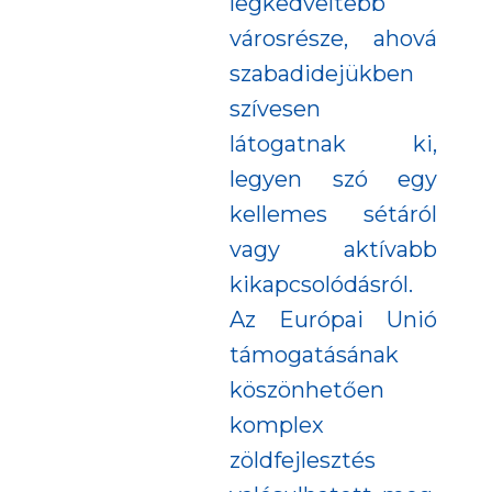
legkedveltebb
városrésze, ahová
szabadidejükben
szívesen
látogatnak ki,
legyen szó egy
kellemes sétáról
vagy aktívabb
kikapcsolódásról.
Az Európai Unió
támogatásának
köszönhetően
komplex
zöldfejlesztés