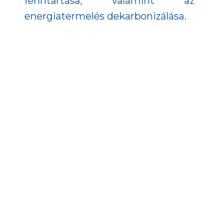
fenntartása, valamint az
energiatermelés dekarbonizálása.
Az energetika a TOP Plusz
program egyik legfontosabb
tématerülete, amely az
úgynevezett Klímabarát vármegye
prioritáson keresztül valósul meg.
A támogatható tevékenységek
között szerepelnek az épületek
energiahatékonyság-központú
fejlesztései, a külső határoló
szerkezeteik korszerűsítése, a
fosszilis energiahordozó alapú