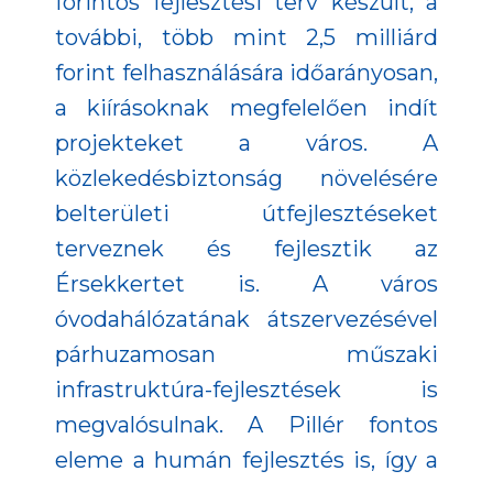
forintos fejlesztési terv készült, a
további, több mint 2,5 milliárd
forint felhasználására időarányosan,
a kiírásoknak megfelelően indít
projekteket a város. A
közlekedésbiztonság növelésére
belterületi útfejlesztéseket
terveznek és fejlesztik az
Érsekkertet is. A város
óvodahálózatának átszervezésével
párhuzamosan műszaki
infrastruktúra-fejlesztések is
megvalósulnak. A Pillér fontos
eleme a humán fejlesztés is, így a