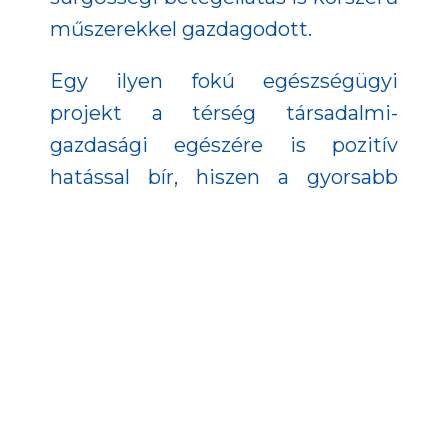
műszerekkel gazdagodott.
Egy ilyen fokú egészségügyi
projekt a térség társadalmi-
gazdasági egészére is pozitív
hatással bír, hiszen a gyorsabb
gyógyulás kevesebb táppénzes
napot jelent, a betegek hamarabb
térhetnek vissza a munkába.