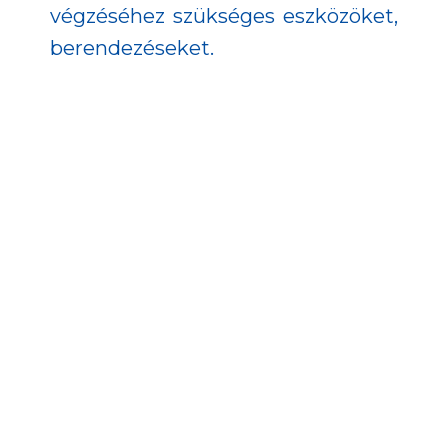
végzéséhez szükséges eszközöket,
berendezéseket.
A vállalkozások otthonául szolgáló
inkubátorház hozzájárul a
munkahelyteremtéshez, illetve
javítja a környező települések
népességmegtartó erejét.
A program a TOP-1.1.2-16-FE1-2017-
00001 projekt keretében, európai
uniós forrás bevonásával
valósulhatott meg.
További részletek a támogatott