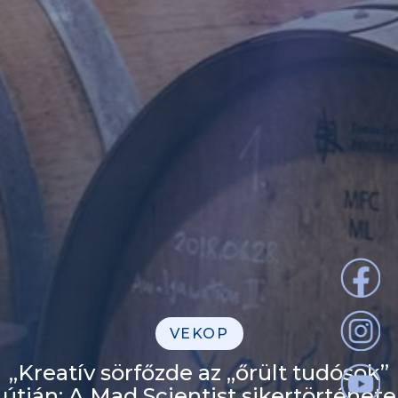
VEKOP
„Kreatív sörfőzde az „őrült tudósok”
útján: A Mad Scientist sikertörténete