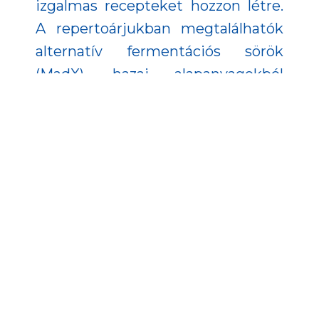
izgalmas recepteket hozzon létre.
A repertoárjukban megtalálhatók
alternatív fermentációs sörök
(MadX), hazai alapanyagokból
készülő mézsörök (Mead Scientist)
és hordóban érlelt sörök (Barrel
Project).
Nézd meg a projektről készült
videót: