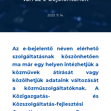
2023. 11. 14.
Az e-bejelentő néven elérhető
szolgáltatásnak köszönhetően
ma már egy helyen intézhetjük a
közművek átírását vagy
közölhetjük adataink változását
a közműszolgáltatóknak. A
Közigazgatás- és
Közszolgáltatás-fejlesztési