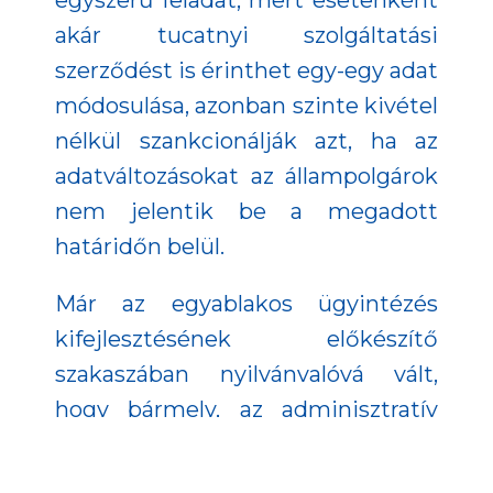
egyszerű feladat, mert esetenként
akár tucatnyi szolgáltatási
szerződést is érinthet egy-egy adat
módosulása, azonban szinte kivétel
nélkül szankcionálják azt, ha az
adatváltozásokat az állampolgárok
nem jelentik be a megadott
határidőn belül.
Már az egyablakos ügyintézés
kifejlesztésének előkészítő
szakaszában nyilvánvalóvá vált,
hogy bármely, az adminisztratív
terheket csökkentő intézkedés
igen magas társadalmi és