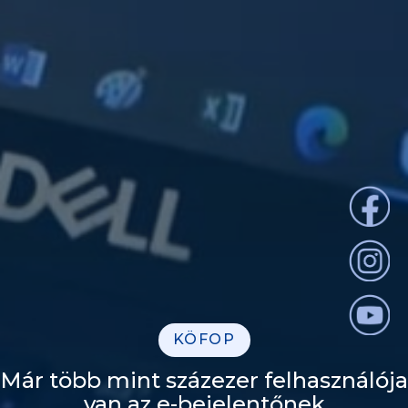
KÖFOP
Már több mint százezer felhasználója
van az e-bejelentőnek