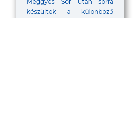
Meggyes Sör után sorra
készültek a különböző
gyümölcsös variációk is.
2011-ben a Szent András
Sörfőzdét az Év
Sörfőzdéjének választották,
majd 2014-ben kezdődött
az üzem modernizálása új
dizájnnal és természetesen
új nedűkkel. A
negyedszázados
élettörténet mérlege: több
mint harminc díj és közel
húszféle sörtípus, szezonális