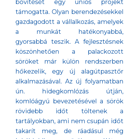
bővítését egy uniós projekt
támogatta. Olyan berendezésekkel
gazdagodott a vállalkozás, amelyek
a munkát hatékonyabbá,
gyorsabbá teszik. A fejlesztésnek
köszönhetően a palackozott
söröket már külön rendszerben
hőkezelik, egy új alagútpasztőr
alkalmazásával. Az új folyamatban
ún. hidegkomlózás útján,
komlóágyú bevezetésével a sörök
rövidebb időt töltenek a
tartályokban, ami nem csupán időt
takarít meg, de ráadásul még