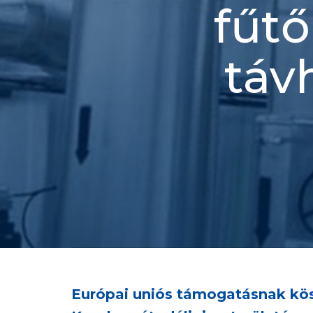
fűtő
táv
Európai uniós támogatásnak kös