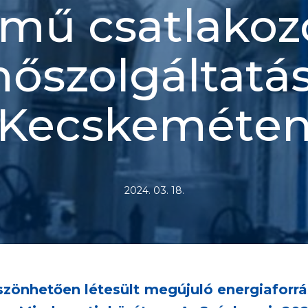
mű csatlakoz
hőszolgáltatá
Kecskeméte
2024. 03. 18.
zönhetően létesült megújuló energiaforr