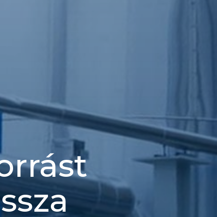
orrást
ssza