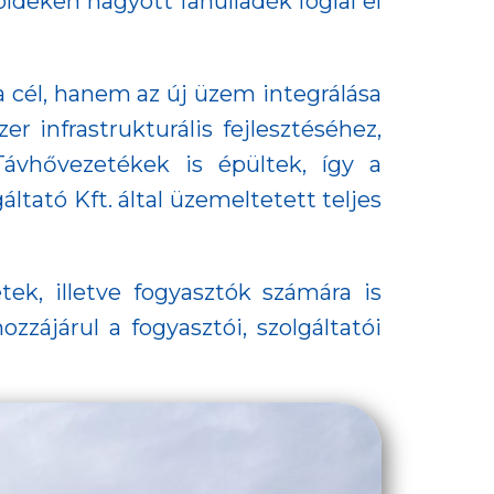
öldeken hagyott fahulladék foglal el
 cél, hanem az új üzem integrálása
 infrastrukturális fejlesztéséhez,
 Távhővezetékek is épültek, így a
ató Kft. által üzemeltetett teljes
ek, illetve fogyasztók számára is
zzájárul a fogyasztói, szolgáltatói