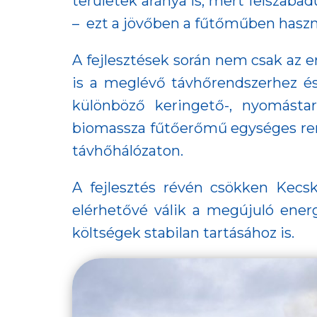
területek aránya is, mert felszabad
– ezt a jövőben a fűtőműben haszn
A fejlesztések során nem csak az 
is a meglévő távhőrendszerhez és 
különböző keringető-, nyomástart
biomassza fűtőerőmű egységes rend
távhőhálózaton.
A fejlesztés révén csökken Kecsk
elérhetővé válik a megújuló energi
költségek stabilan tartásához is.