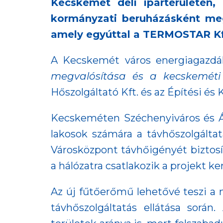
Kecskemét déli iparterületén
kormányzati beruházásként megv
amely egyúttal a TERMOSTAR Kft.
A Kecskemét város energiagazdá
megvalósítása és a kecskeméti
Hőszolgáltató Kft. és az Építési é
Kecskeméten Széchenyiváros és Ár
lakosok számára a távhőszolgálta
Városközpont távhőigényét biztosí
a hálózatra csatlakozik a projekt
Az új fűtőerőmű lehetővé teszi a 
távhőszolgáltatás ellátása sor