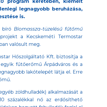
20 program keretében, kiemelt
elenlegi legnagyobb beruházása,
sztése is.
l bíró
Biomassza-tüzelésű fűtőmű
 projekt a Kecskeméti Termostar
ban valósult meg.
r Hőszolgáltató Kft. biztosítja a
z egyik fűtőerőmű Árpádváros és a
nagyobb lakótelepét látja el. Erre
rőmű.
egyéb zöldhulladék) alkalmazását a
0 százalékkal nő az erdősíthető