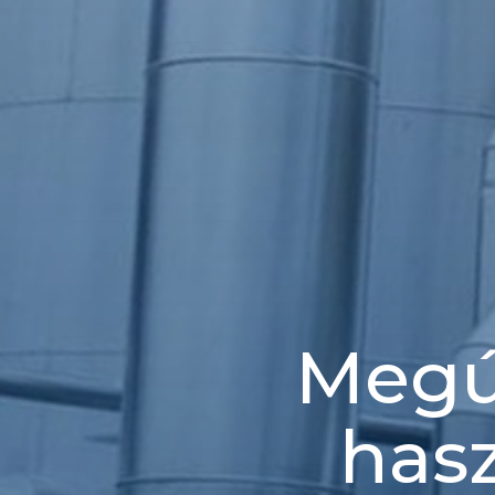
Megúj
has