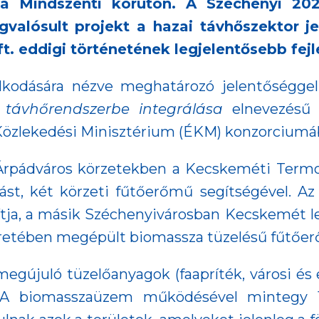
, a Mindszenti körúton. A Széchenyi 20
alósult projekt a hazai távhőszektor j
 eddigi történetének legjelentősebb fejle
lkodására nézve meghatározó jelentőségge
 távhőrendszerbe integrálása
elnevezésű
s Közlekedési Minisztérium (ÉKM) konzorciumá
pádváros körzetekben a Kecskeméti Termosta
tást, két körzeti fűtőerőmű segítségével. A
tja, a másik Széchenyivárosban Kecskemét leg
 keretében megépült biomassza tüzelésű fűtőe
megújuló tüzelőanyagok (faapríték, városi és 
án. A biomasszaüzem működésével mintegy 1