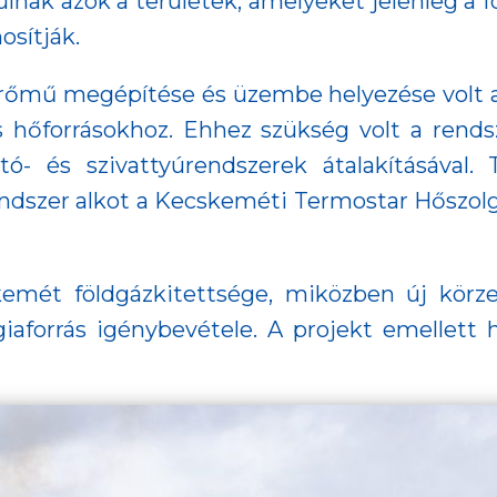
ulnak azok a területek, amelyeket jelenleg a f
osítják.
erőmű megépítése és üzembe helyezése volt a
hőforrásokhoz. Ehhez szükség volt a rendszer
ó- és szivattyúrendszerek átalakításával.
szer alkot a Kecskeméti Termostar Hőszolgált
emét földgázkitettsége, miközben új körzet
aforrás igénybevétele. A projekt emellett ho