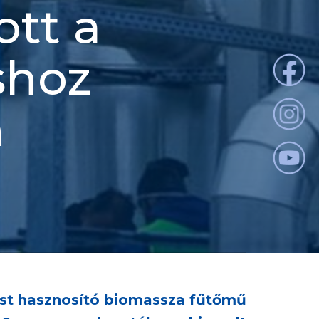
ott a
shoz
n
ást hasznosító biomassza fűtőmű