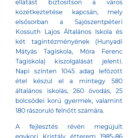
ellátást biztosítson a város
közétkeztetése kapcsán, mely
elsősorban a Sajószentpéteri
Kossuth Lajos Általános Iskola és
két tagintézményének (Hunyadi
Mátyás Tagiskola, Móra Ferenc
Tagiskola) kiszolgálását jelenti.
Napi szinten 1045 adag lefőzött
étel készül el a mintegy 580
általános iskolás, 260 óvodás, 25
bölcsődei korú gyermek, valamint
180 rászoruló felnőtt számára.
A fejlesztés révén megújult
egykori Kristály étterem 1985-86