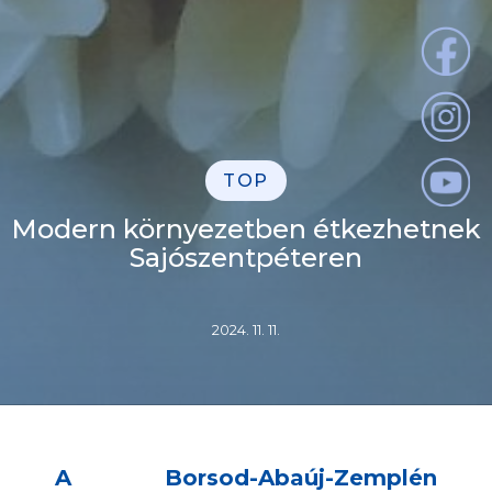
TOP
Modern környezetben étkezhetnek
Sajószentpéteren
2024. 11. 11.
A Borsod-Abaúj-Zemplén