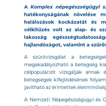
A
Komplex népegészségügyi s
hatékonyságának növelése me
halálozások kockázatát és m
célkitűzés volt az alap- és s
lakosság egészségtudatosság
hajlandóságot, valamint a szűrőv
A szűrővizsgálat a betegség
megakadályozható a betegség kia
célpopulációt vizsgálják anna
betegségek kifejlődésének folyam
javítható az érintettek életminősé
A Nemzeti Népegészségügyi és Gyó