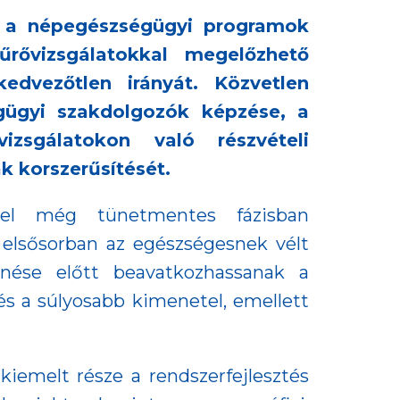
a a népegészségügyi programok
rővizsgálatokkal megelőzhető
dvezőtlen irányát. Közvetlen
égügyi szakdolgozók képzése, a
izsgálatokon való részvételi
ak korszerűsítését.
vel még tünetmentes fázisban
elsősorban az egészségesnek vélt
nése előtt beavatkozhassanak a
s a súlyosabb kimenetel, emellett
iemelt része a rendszerfejlesztés