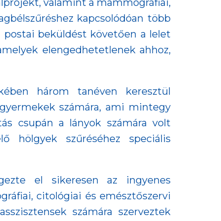
 alprojekt, valamint a mammográfiai,
astagbélszűréshez kapcsolódóan több
a postai beküldést követően a lelet
, amelyek elengedhetetlenek ahhoz,
kében három tanéven keresztül
 fiúgyermekek számára, ami mintegy
ltás csupán a lányok számára volt
lő hölgyek szűréséhez speciális
gezte el sikeresen az ingyenes
áfiai, citológiai és emésztőszervi
)asszisztensek számára szerveztek