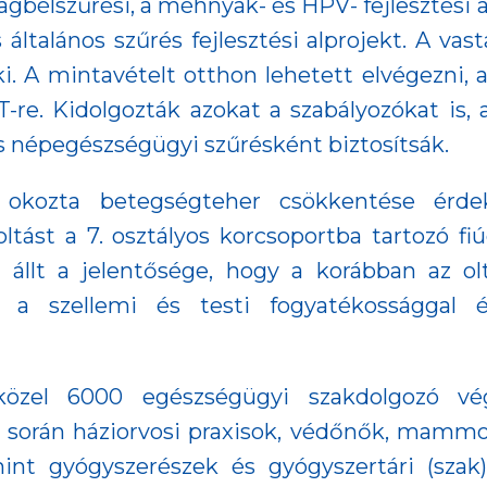
tagbélszűrési, a méhnyak- és HPV- fejlesztési
 általános szűrés fejlesztési alprojekt. A v
i. A mintavételt otthon lehetett elvégezni, 
T-re. Kidolgozták azokat a szabályozókat is
s népegészségügyi szűrésként biztosítsák.
 okozta betegségteher csökkentése érde
oltást a 7. osztályos korcsoportba tartozó
 állt a jelentősége, hogy a korábban az o
 a szellemi és testi fogyatékossággal é
özel 6000 egészségügyi szakdolgozó vé
során háziorvosi praxisok, védőnők, mammogr
int gyógyszerészek és gyógyszertári (szak