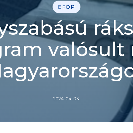
EFOP
yszabású ráks
gram valósult
agyarország
2024. 04. 03.