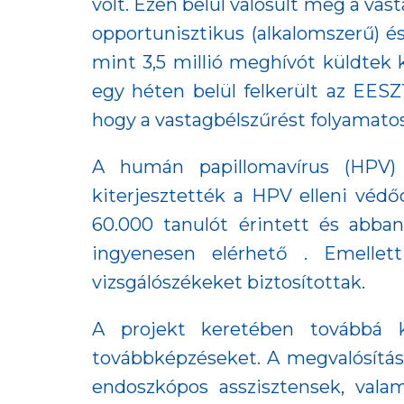
volt. Ezen belül valósult meg a vas
opportunisztikus (alkalomszerű) és
mint 3,5 millió meghívót küldtek k
egy héten belül felkerült az EESZ
hogy a vastagbélszűrést folyamato
A humán papillomavírus (HPV)
kiterjesztették a HPV elleni védő
60.000 tanulót érintett és abban
ingyenesen elérhető . Emellett
vizsgálószékeket biztosítottak.
A projekt keretében továbbá k
továbbképzéseket. A megvalósítás 
endoszkópos asszisztensek, valam