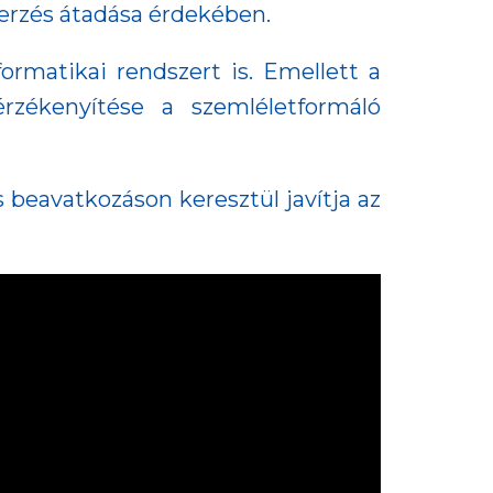
zerzés átadása érdekében.
rmatikai rendszert is. Emellett a
rzékenyítése a szemléletformáló
 beavatkozáson keresztül javítja az