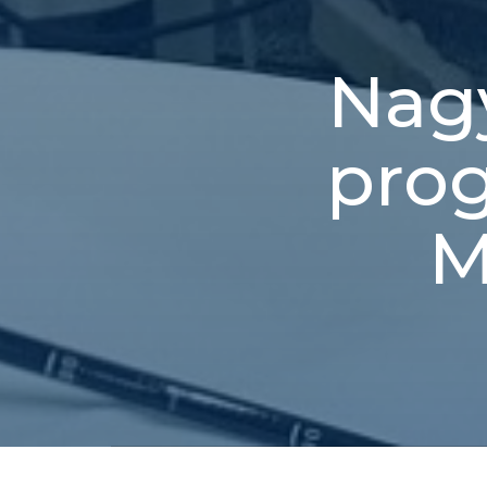
Nag
pro
M