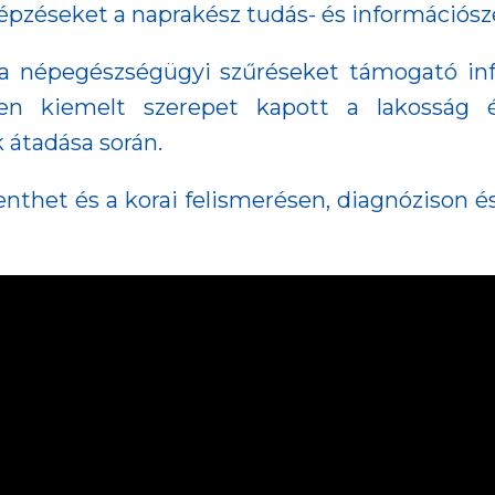
i képzéseket a naprakész tudás- és információs
a népegészségügyi szűréseket támogató info
ében kiemelt szerepet kapott a lakosság é
átadása során.
enthet és a korai felismerésen, diagnózison és