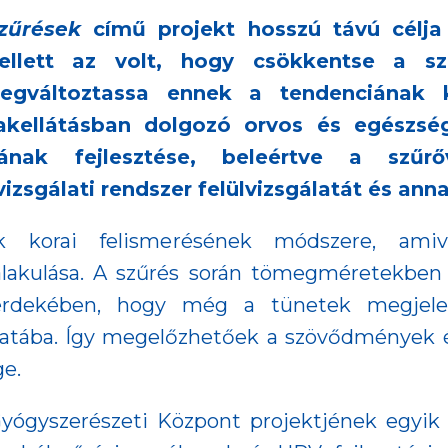
zűrések
című projekt hosszú távú célj
llett az volt, hogy csökkentse a szű
egváltoztassa ennek a tendenciának ke
zakellátásban dolgozó orvos és egészs
ának fejlesztése, beleértve a szűrőv
izsgálati rendszer felülvizsgálatát és ann
ek korai felismerésének módszere, ami
lakulása. A szűrés során tömegméretekben 
k érdekében, hogy még a tünetek megjele
atába. Így megelőzhetőek a szövődmények é
ge.
gyszerészeti Központ projektjének egyik k