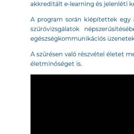
akkreditált e-learning és jelenlét
A program során kiépítettek egy 
szűrővizsgálatok népszerűsítés
egészségkommunikációs üzenetek 
A szűrésen való részvétel életet m
életminőséget is.