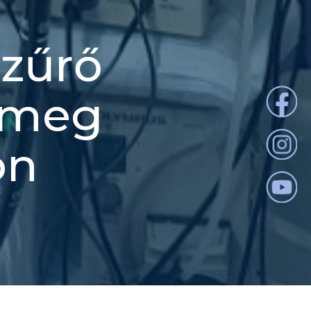
zűrő
 meg
on