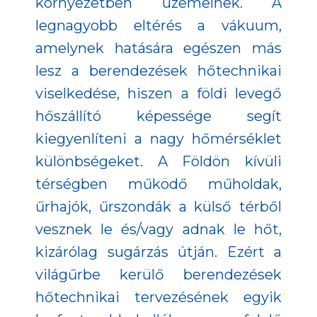
környezetben üzemelnek. A
legnagyobb eltérés a vákuum,
amelynek hatására egészen más
lesz a berendezések hőtechnikai
viselkedése, hiszen a földi levegő
hőszállító képessége segít
kiegyenlíteni a nagy hőmérséklet
különbségeket. A Földön kívüli
térségben működő műholdak,
űrhajók, űrszondák a külső térből
vesznek le és/vagy adnak le hőt,
kizárólag sugárzás útján. Ezért a
világűrbe kerülő berendezések
hőtechnikai tervezésének egyik