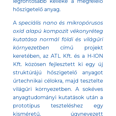
legfontosabb kelléke a megfelelő
hőszigetelő anyag.
A
speciális nano és mikropórusos
oxid alapú kompozit vékonyréteg
kutatása normál földi és világűri
környezetben
című projekt
keretében, az ATL Kft. és a H-ION
Kft. közösen fejlesztett ki egy új
struktúrájú hőszigetelő anyagot
űrtechnikai célokra, majd tesztelte
világűri környezetben. A sokéves
anyagtudományi kutatások után a
prototípus teszteléshez egy
kisméretű, úgynevezett