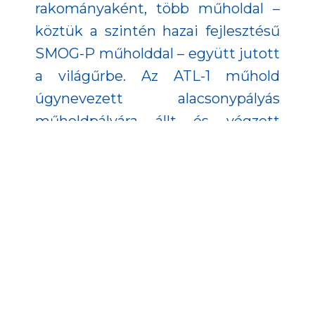
rakományaként, több műholdal –
köztük a szintén hazai fejlesztésű
SMOG-P műholddal – együtt jutott
a világűrbe. Az ATL-1 műhold
úgynevezett alacsonypályás
műholdpályára állt és végzett
sikeres anyagtudományi tesztet és
kísérletet.
Az ATL-1-be négy fedélzeti
akkumulátort építettek, amikből
hármat három különböző
speciálisan kifejlesztetett
rétegkialakítással láttak el. Az