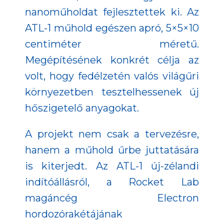
nanoműholdat fejlesztettek ki. Az
ATL-1 műhold egészen apró, 5×5×10
centiméter méretű.
Megépítésének konkrét célja az
volt, hogy fedélzetén valós világűri
környezetben tesztelhessenek új
hőszigetelő anyagokat.
A projekt nem csak a tervezésre,
hanem a műhold űrbe juttatására
is kiterjedt. Az ATL-1 új-zélandi
indítóállásról, a Rocket Lab
magáncég Electron
hordozórakétájának