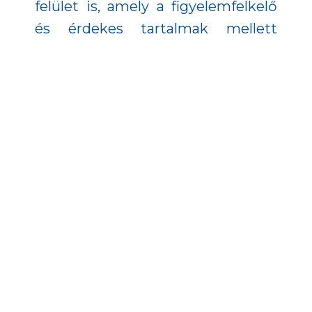
felület is, amely a figyelemfelkelő
és érdekes tartalmak mellett
szintén a fogyasztók könnyebb
információszerzését szolgálja.
A honlapról közvetlenül elérhető a
fogyasztóvédelmi ügyintézés
felülete.
A projektben széles társadalmi
rétegeket célzó szemléletformáló
kampány is indult. A Facebook és
Instagram oldalak mellett jelentős
szerepet kapott a
YouTube-
csatorna
is. A közösségi
platformokon többek között kvízek