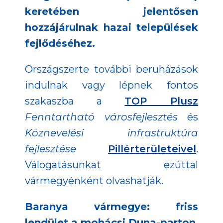
keretében jelentősen
hozzájárulnak hazai települések
fejlődéséhez.
Országszerte további beruházások
indulnak vagy lépnek fontos
szakaszba a
TOP Plusz
Fenntartható városfejlesztés
és
Köznevelési infrastruktúra
fejlesztése
Pillérterületeivel
.
Válogatásunkat ezúttal
vármegyénként olvashatják.
Baranya vármegye: friss
lendület a mohácsi Duna-parton