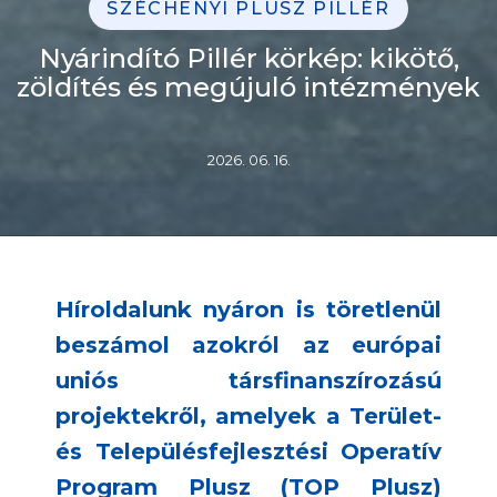
SZÉCHENYI PLUSZ PILLÉR
Nyárindító Pillér körkép: kikötő,
zöldítés és megújuló intézmények
2026. 06. 16.
Híroldalunk nyáron is töretlenül
beszámol azokról az európai
uniós társfinanszírozású
projektekről, amelyek a Terület-
és Településfejlesztési Operatív
Program Plusz (TOP Plusz)