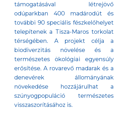
támogatásával létrejövő
odúparkban 400 madárodút és
további 90 speciális fészkelőhelyet
telepítenek a Tisza-Maros torkolat
térségében. A projekt célja a
biodiverzitás növelése és a
természetes ökológiai egyensúly
erősítése. A rovarevő madarak és a
denevérek állományának
növekedése hozzájárulhat a
szúnyogpopuláció természetes
visszaszorításához is.
Győr-Moson-Sopron vármegye: