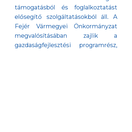
támogatásból és foglalkoztatást
elősegítő szolgáltatásokból áll. A
Fejér Vármegyei Önkormányzat
megvalósításában zajlik a
gazdaságfejlesztési programrész,
melynek keretei között működik a
Paktum Iroda, a Fejér Termék
Program, a Befektetés-ösztönző
szolgáltatás, a társadalmi
vállalkozásfejlesztés, valamint
azoknak a tevékenységeknek a
szervezése, amelyek a
foglalkoztatást vállalati oldalról
segítik elő. A projekt célja, hogy a