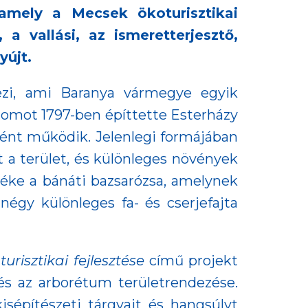
 amely a Mecsek ökoturisztikai
a vallási, az ismeretterjesztő,
yújt.
ezi, ami Baranya vármegye egyik
plomot 1797-ben építtette Esterházy
ként működik. Jelenlegi formájában
a terület, és különleges növények
 éke a bánáti bazsarózsa, amelynek
négy különleges fa- és cserjefajta
risztikai fejlesztése
című projekt
 és az arborétum területrendezése.
isépítészeti tárgyait és hangsúlyt