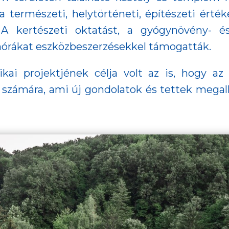
 a természeti, helytörténeti, építészeti érté
A kertészeti oktatást, a gyógynövény- 
anórákat eszközbeszerzésekkel támogatták.
ai projektjének célja volt az is, hogy az
ók számára, ami új gondolatok és tettek megal