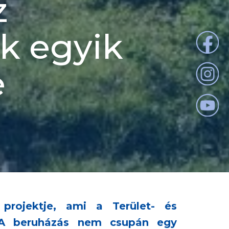
z
ek egyik
e
projektje, ami a Terület- és
. A beruházás nem csupán egy