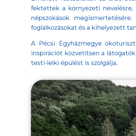
fektettek a környezeti nevelésre,
népszokások megismertetésére. 
foglalkozásokat és a kihelyezett t
A Pécsi Egyházmegye ökoturisztik
inspirációt közvetítsen a látogat
testi-lelki épülést is szolgálja.