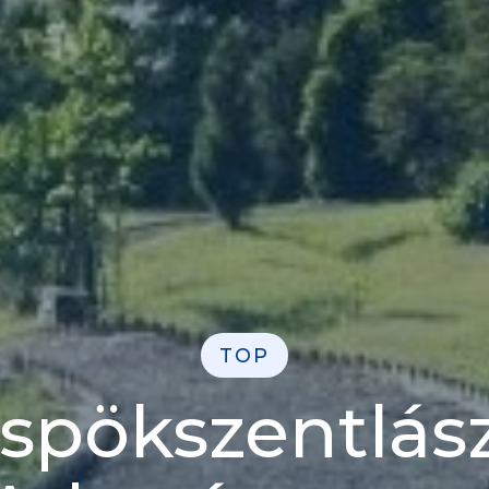
TOP
spökszentlász