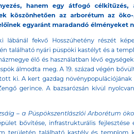
ényezés, hanem egy átfogó célkitűzés,
nek köszönhetően az arborétum az öko-, 
velőinek egyaránt maradandó élményeket n
ki lábánál fekvő Hosszúhetény részét kép
lén található nyári püspöki kastélyt és a tem
yházmegye élő és használatban lévő egysége
pök álmodta meg. A 19. század végén bővült 
atott ki. A kert gazdag növénypopulációjának
engő gerince. A bazsarózsán kívül nyolcvan
sáig – a Püspökszentlászlói Arborétum ökotu
ület bővítése, infrastrukturális fejlesztése
m területén található kastély és templom k