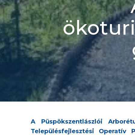
ökoturi
A Püspökszentlászlói Arboré
Településfejlesztési Operat