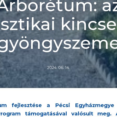
Arborétum: a
sztikai kincs
gyöngyszem
2024. 06. 14.
tum fejlesztése a Pécsi Egyházmegye 
ív Program támogatásával valósult meg