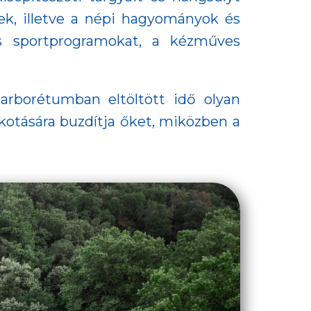
kek, illetve a népi hagyományok és
és sportprogramokat, a kézműves
 arborétumban eltöltött idő olyan
kotására buzdítja őket, miközben a