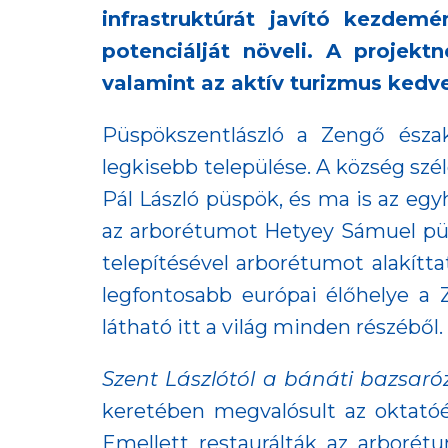
infrastruktúrát javító kezdem
potenciálját növeli. A projekt
valamint az aktív turizmus ked
Püspökszentlászló a Zengő észa
legkisebb települése. A község szé
Pál László püspök, és ma is az eg
az arborétumot Hetyey Sámuel püs
telepítésével arborétumot alakítt
legfontosabb európai élőhelye a Z
látható itt a világ minden részéből.
Szent Lászlótól a bánáti bazsaróz
keretében megvalósult az oktatóép
Emellett restaurálták az arborétu