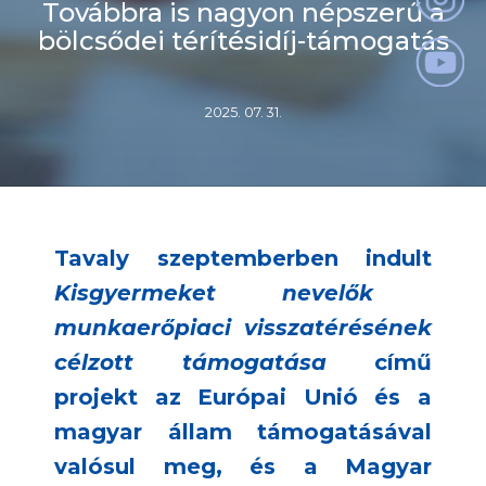
Továbbra is nagyon népszerű a
bölcsődei térítésidíj-támogatás
2025. 07. 31.
Tavaly szeptemberben indult
Kisgyermeket nevelők
munkaerőpiaci visszatérésének
célzott támogatása
című
projekt az Európai Unió és a
magyar állam támogatásával
valósul meg, és a Magyar