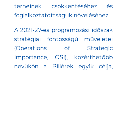
terheinek csökkentéséhez és
foglalkoztatottságuk növeléséhez.
A 2021-27-es programozási időszak
stratégiai fontosságú műveletei
(Operations of Strategic
Importance, OSI), közérthetőbb
nevükön a Pillérek egyik célja,
hogy nagyobb láthatóságot
biztosítsanak az uniós
támogatásoknak, széles körben
megmutatva az elért
eredményeket a lakosság számára.
Az Emberi Erőforrás Fejlesztési