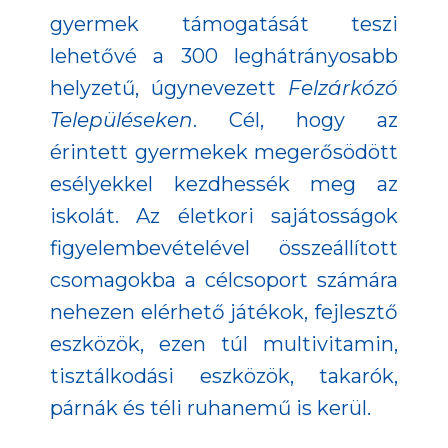
gyermek támogatását teszi
lehetővé a 300 leghátrányosabb
helyzetű, úgynevezett
Felzárkózó
Településeken
. Cél, hogy az
érintett gyermekek megerősödött
esélyekkel kezdhessék meg az
iskolát. Az életkori sajátosságok
figyelembevételével összeállított
csomagokba a célcsoport számára
nehezen elérhető játékok, fejlesztő
eszközök, ezen túl multivitamin,
tisztálkodási eszközök, takarók,
párnák és téli ruhanemű is kerül.