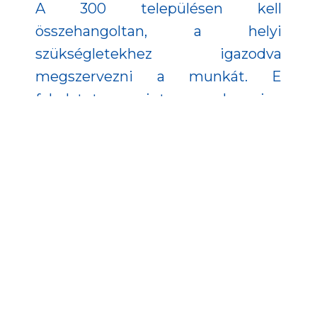
A 300 településen kell
összehangoltan, a helyi
szükségletekhez igazodva
megszervezni a munkát. E
feladatot mintegy harminc
konzorciumi partner – karitatív és
egyházi szervezetek – bevonásával
valósítják meg. A projekt Pillérként
járul hozzá az EFOP Plusz átfogó
célkitűzéseihez, ezen belül a
rászoruló személyek
támogatásához.