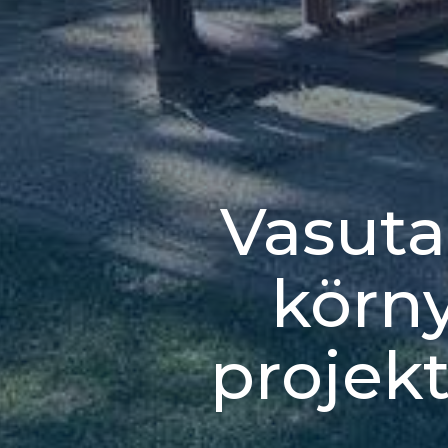
Vasuta
körn
projek