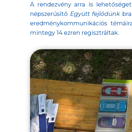
A rendezvény arra is lehetősége
népszerűsítő
Együtt fejlődünk
bra
eredménykommunikációs témáira 
mintegy 14 ezren regisztráltak.