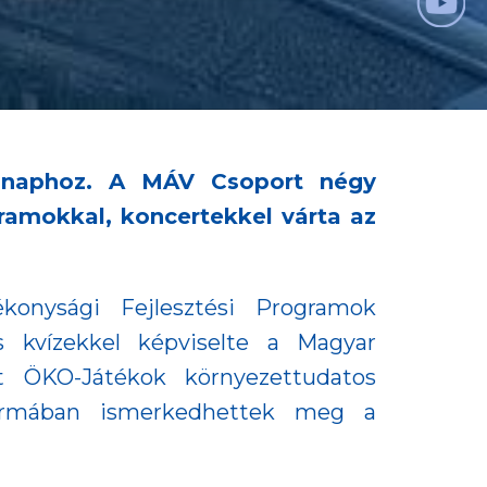
asnaphoz. A MÁV Csoport négy
ramokkal, koncertekkel várta az
konysági Fejlesztési Programok
s kvízekkel képviselte a Magyar
 ÖKO-Játékok környezettudatos
formában ismerkedhettek meg a