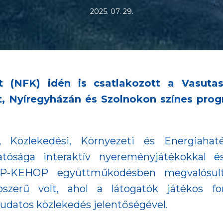
2025. 07. 29.
nt (NFK) idén is csatlakozott a Vasut
t, Nyíregyházán és Szolnokon színes prog
 Közlekedési, Környezeti és Energiahaté
gatósága interaktív nyereményjátékokkal é
KOP-KEHOP együttműködésben megvalósult
pszerű volt, ahol a látogatók játékos 
tudatos közlekedés jelentőségével.