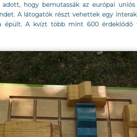
t adott, hogy bemutassák az európai uniós
ndet. A látogatók részt vehettek egy interakt
épült. A kvízt több mint 600 érdeklődő tö