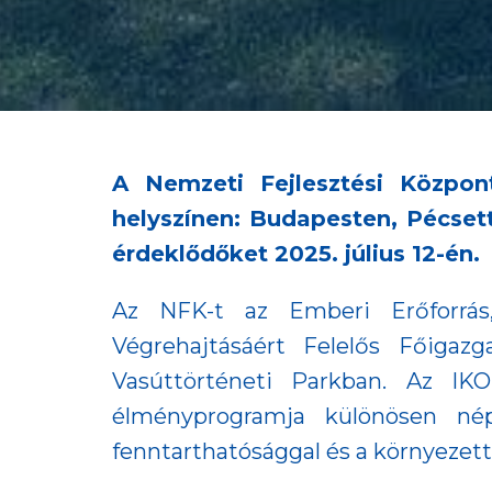
A Nemzeti Fejlesztési Közpo
helyszínen: Budapesten, Pécset
érdeklődőket 2025. július 12-én.
Az NFK-t az Emberi Erőforrás,
Végrehajtásáért Felelős Főigaz
Vasúttörténeti Parkban. Az I
élményprogramja különösen né
fenntarthatósággal és a környezet