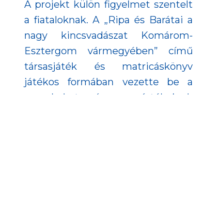
A projekt külön figyelmet szentelt
a fiataloknak. A „Ripa és Barátai a
nagy kincsvadászat Komárom-
Esztergom vármegyében” című
társasjáték és matricáskönyv
játékos formában vezette be a
gyerekeket a vármegye értékeinek
világába. Egy vidék
fennmaradásának és fejlődésének
kulcsa, ha a felnövekvő generáció
nem csak ismeri, de meg is szereti
szülőföldjét.
Gondoskodtak arról is, hogy könyv
formában is hozzáférhetők