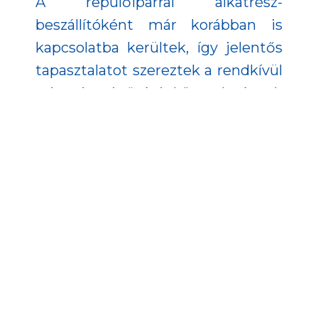
A repülőiparral alkatrész-
beszállítóként már korábban is
kapcsolatba kerültek, így jelentős
tapasztalatot szereztek a rendkívül
szigorú minőségi követelmények
terén. A repülés iránti lelkesedés és
a magasan képzett
szakembergárda együttese
indította el őket a saját helikopter
fejlesztéséhez vezető úton. A
vállalat működését végig az a
szemlélet határozta meg, hogy a
technológiai fejlődés és az
innováció nem öncélú, hanem a