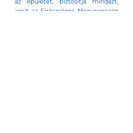
az épületet, biztosítja mindazt,
amit az Egészséges Magyarország
2014-2020. Egészségügyi Ágazati
Stratégia egyik fő céljaként tűzött
ki: a területi egészség-
egyenlőtlenségek csökkentését.
Magyarország Alaptörvénye
szerint mindenkinek joga
van a testi és lelki
egészséghez, hiszen a
lakosság egészségi állapota
alapvetően határozza meg
Magyarország sorsát és