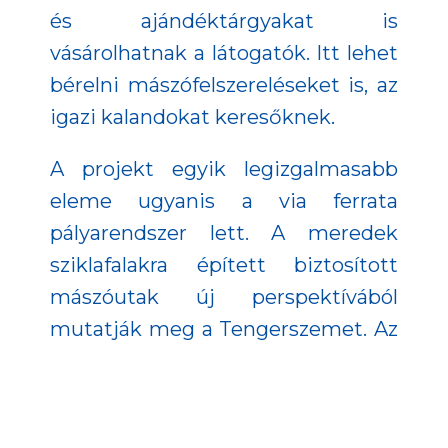
és ajándéktárgyakat is
vásárolhatnak a látogatók. Itt lehet
bérelni mászófelszereléseket is, az
igazi kalandokat keresőknek.
A projekt egyik legizgalmasabb
eleme ugyanis a via ferrata
pályarendszer lett. A meredek
sziklafalakra épített biztosított
mászóutak új perspektívából
mutatják meg a Tengerszemet. Az
aktív kikapcsolódást keresők
számos könnyebb és nagyobb
kihívást jelentő útvonal közül