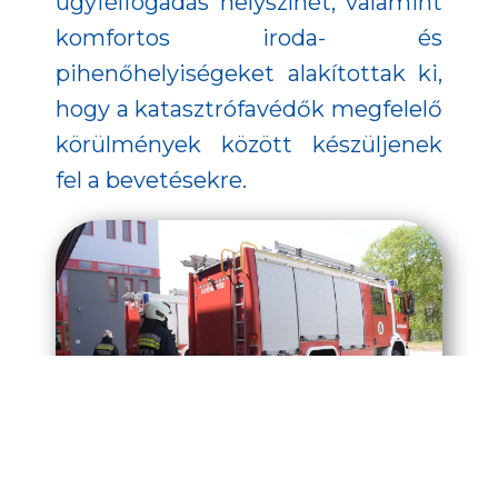
ügyfélfogadás helyszínét, valamint
komfortos iroda- és
pihenőhelyiségeket alakítottak ki,
hogy a katasztrófavédők megfelelő
körülmények között készüljenek
fel a bevetésekre.