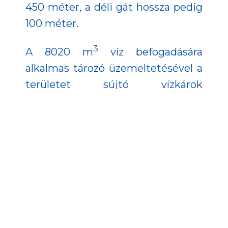
450 méter, a déli gát hossza pedig
100 méter.
3
A 8020 m
víz befogadására
alkalmas tározó üzemeltetésével a
területet sújtó vízkárok
megelőzhetők és csökkenthetők,
ezáltal nő a lakosság árvízi
biztonsága, így a jövőben olyan
beruházások valósíthatók meg,
melyek elősegítik Tótszentmárton
fejlődését.
A program a TOP-2.1.3-15-ZA1-2016-
00013 projekt keretében, európai