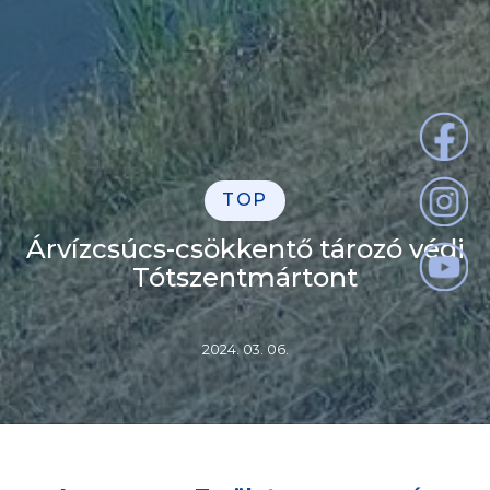
TOP
Árvízcsúcs-csökkentő tározó védi
Tótszentmártont
2024. 03. 06.