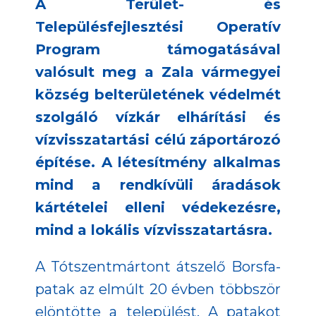
A Terület- és
Településfejlesztési Operatív
Program támogatásával
valósult meg a Zala vármegyei
község belterületének védelmét
szolgáló vízkár elhárítási és
vízvisszatartási célú záportározó
építése. A létesítmény alkalmas
mind a rendkívüli áradások
kártételei elleni védekezésre,
mind a lokális vízvisszatartásra.
A Tótszentmártont átszelő Borsfa-
patak az elmúlt 20 évben többször
elöntötte a települést. A patakot