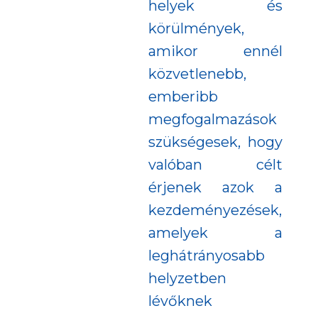
helyek és
körülmények,
amikor ennél
közvetlenebb,
emberibb
megfogalmazások
szükségesek, hogy
valóban célt
érjenek azok a
kezdeményezések,
amelyek a
leghátrányosabb
helyzetben
lévőknek