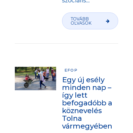
szociális...
TOVÁBB
OLVASOK
EFOP
Egy új esély
minden nap –
így lett
befogadóbb a
köznevelés
Tolna
vármegyében