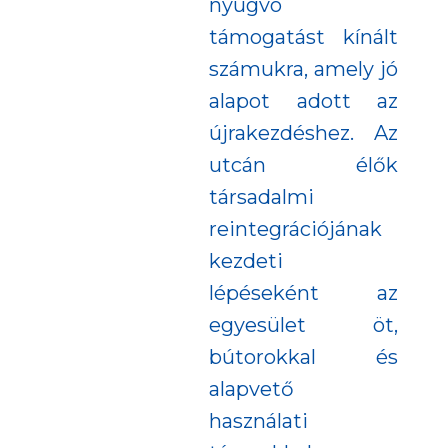
nyugvó
támogatást kínált
számukra, amely jó
alapot adott az
újrakezdéshez. Az
utcán élők
társadalmi
reintegrációjának
kezdeti
lépéseként az
egyesület öt,
bútorokkal és
alapvető
használati