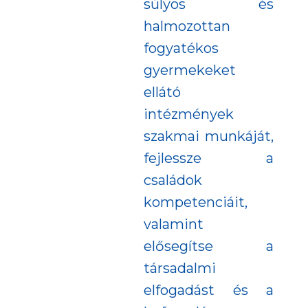
súlyos és
halmozottan
fogyatékos
gyermekeket
ellátó
intézmények
szakmai munkáját,
fejlessze a
családok
kompetenciáit,
valamint
elősegítse a
társadalmi
elfogadást és a