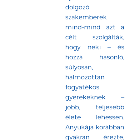
dolgozó
szakemberek
mind-mind azt a
célt szolgálták,
hogy neki – és
hozzá hasonló,
súlyosan,
halmozottan
fogyatékos
gyerekeknek –
jobb, teljesebb
élete lehessen.
Anyukája korábban
gyakran érezte,