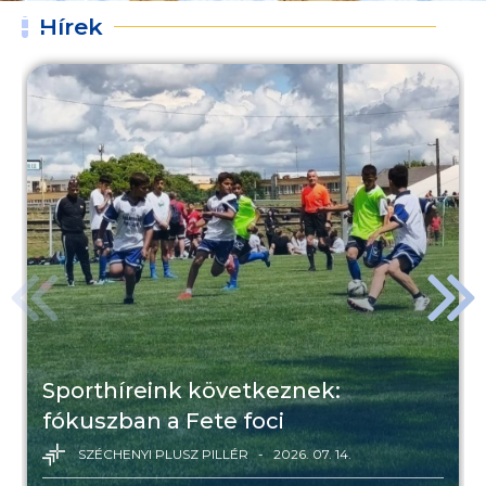
tanulni
környezetet a horgászok
Hírek
2026. 08. 05.
2026. 07. 29.
2026. 07. 27.
2026. 08. 03.
2026. 07. 31.
Sporthíreink következnek:
fókuszban a Fete foci
SZÉCHENYI PLUSZ PILLÉR
2026. 07. 14.