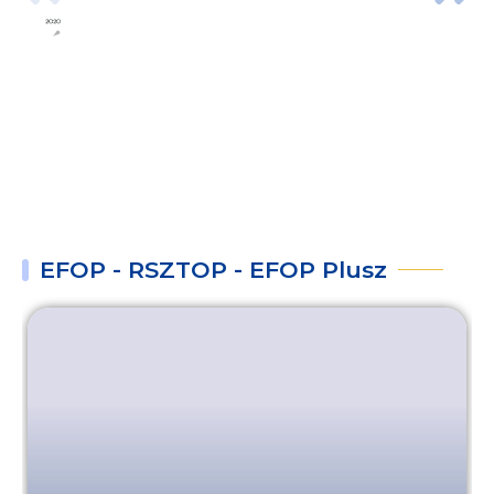
TOP
2026.
08.
05.
EFOP - RSZTOP - EFOP Plusz