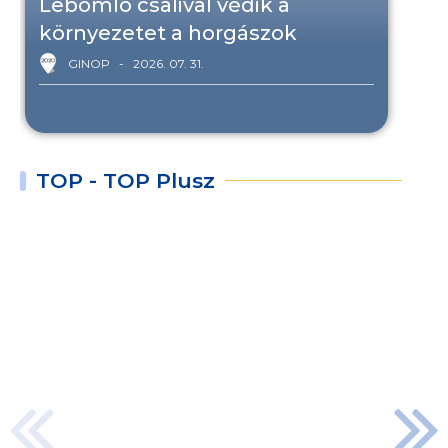
Lebomló csalival védik a
környezetet a horgászok
GINOP
2026. 07. 31.
TOP - TOP Plusz
Dobj
kosárra
a
boltba
menet!