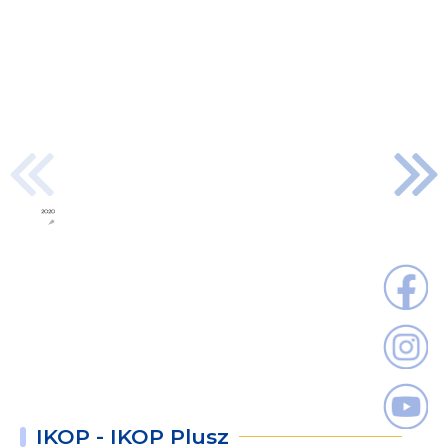
Energiatakarékos
kollégium
KEHOP
2026.
07.
27.
IKOP - IKOP Plusz