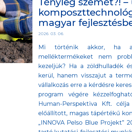
Tényleg szemét?! – 
komposzttechnológi
magyar fejlesztésb
2026. 03. 06.
Mi történik akkor, ha a
melléktermékeket nem prob
kezeljük? Ha a zöldhulladék é
kerül, hanem visszajut a term
vállalkozás erre a kérdésre keres
program végére kézzelfoghat
Human-Perspektiva Kft. célja 
előállított, magas tápértékű ko
„INNOVA Pelso Blue Projekt” 20