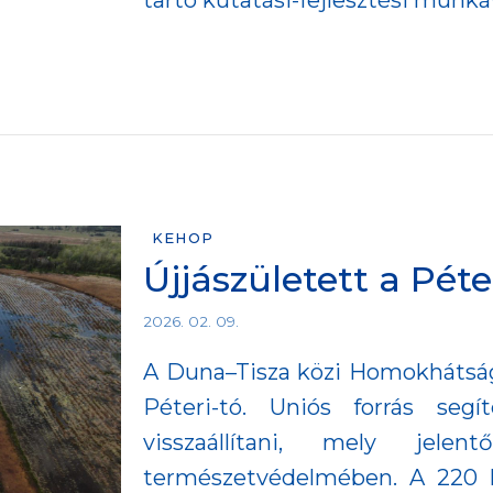
tartó kutatási-fejlesztési munkáva
KEHOP
Újjászületett a Péte
2026. 02. 09.
A Duna–Tisza közi Homokhátság 
Péteri-tó. Uniós forrás segí
visszaállítani, mely jel
természetvédelmében. A 220 h