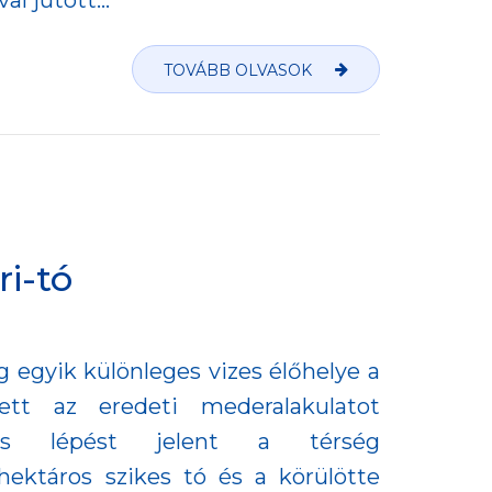
l jutott...
TOVÁBB OLVASOK
ri-tó
egyik különleges vizes élőhelye a
tett az eredeti mederalakulatot
entős lépést jelent a térség
ektáros szikes tó és a körülötte