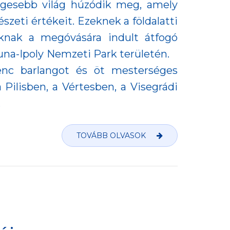
legesebb világ húzódik meg, amely
zeti értékeit. Ezeknek a földalatti
oknak a megóvására indult átfogó
na-Ipoly Nemzeti Park területén.
enc barlangot és öt mesterséges
 Pilisben, a Vértesben, a Visegrádi
.
TOVÁBB OLVASOK