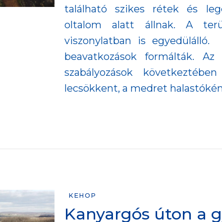
található szikes rétek és le
oltalom alatt állnak. A ter
viszonylatban is egyedülálló
beavatkozások formálták. Az X
szabályozások következtében
lecsökkent, a medret halastóként
KEHOP
Kanyargós úton a 