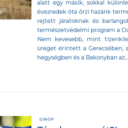
alatt egy másik, sokkal külön
évezredek óta őrzi hazánk termés
rejtett járatoknak és barlang
természetvédelmi program a Du
Nem kevesebb, mint tizenkil
üreget érintett a Gerecsében, a
hegységben és a Bakonyban az..
GINOP