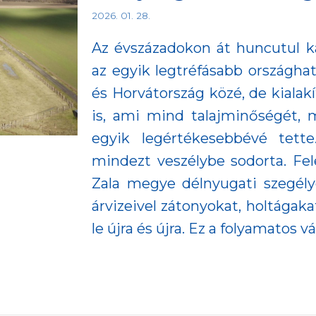
2026. 01. 28.
Az évszázadokon át huncutul k
az egyik legtréfásabb országhat
és Horvátország közé, de kialak
is, ami mind talajminőségét, m
egyik legértékesebbévé tett
mindezt veszélybe sodorta. Fel
Zala megye délnyugati szegély
árvizeivel zátonyokat, holtágaka
le újra és újra. Ez a folyamatos vá