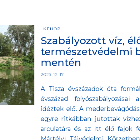
KEHOP
Szabályozott víz, élő
természetvédelmi b
mentén
2025. 12. 17.
A Tisza évszázadok óta formál
évszázad folyószabályozásai 
idéztek elő. A mederbevágódás 
egyre ritkábban jutottak vízhez
arculatára és az itt élő fajok 
Mártélyi Tájvédelmi Körzetbe