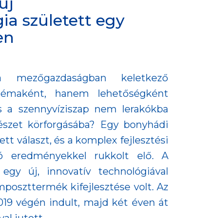
új
a született egy
en
 mezőgazdaságban keletkező
lémaként, hanem lehetőségként
s a szennyvíziszap nem lerakókba
észet körforgásába? Egy bonyhádi
ett választ, és a komplex fejlesztési
ó eredményekkel rukkolt elő. A
egy új, innovatív technológiával
mposzttermék kifejlesztése volt. Az
19 végén indult, majd két éven át