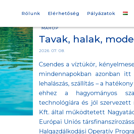
Rólunk
Elérhetőség
Pályázatok
MAHOP
Tavak, halak, mod
2026. 07. 08.
Csendes a víztükör, kényelmesen
mindennapokban azonban itt 
lehalászás, szállítás – a hatékon
ehhez a hagyományos sza
technológiára és jól szervezet
Kft. által működtetett Nagyatá
Európai Uniós társfinanszírozáss
Halgazdálkodási Operatív Progr