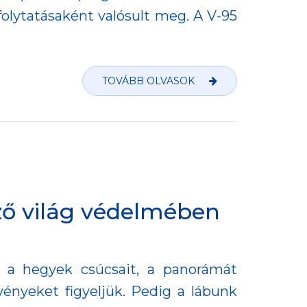
 folytatásaként valósult meg. A V-95
TOVÁBB OLVASOK
tőző világ védelmében
r a hegyek csúcsait, a panorámát
vényeket figyeljük. Pedig a lábunk