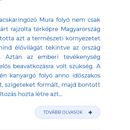
acskaringózó Mura folyó nem csak
árt rajzolta térképre Magyarország
ította azt a természeti környezetet
ind élővilágát tekintve az ország
e. Aztán az emberi tevékenység
elős beavatkozásra volt szükség. A
én kanyargó folyó anno időszakos
t, szigeteket formált, majd bontott
ltozás hozta létre azt...
TOVÁBB OLVASOK