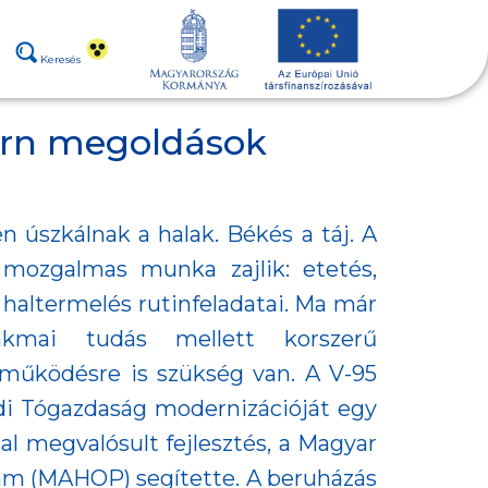
Keresés
ern megoldások
 úszkálnak a halak. Békés a táj. A
mozgalmas munka zajlik: etetés,
y haltermelés rutinfeladatai. Ma már
kmai tudás mellett korszerű
t működésre is szükség van. A V-95
di Tógazdaság modernizációját egy
al megvalósult fejlesztés, a Magyar
am (MAHOP) segítette. A beruházás