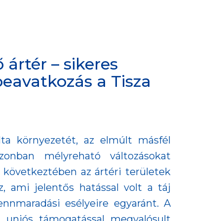
 ártér – sikeres
eavatkozás a Tisza
ta környezetét, az elmúlt másfél
azonban mélyreható változásokat
következtében az ártéri területek
, ami jelentős hatással volt a táj
fennmaradási esélyeire egyaránt. A
n uniós támogatással megvalósult