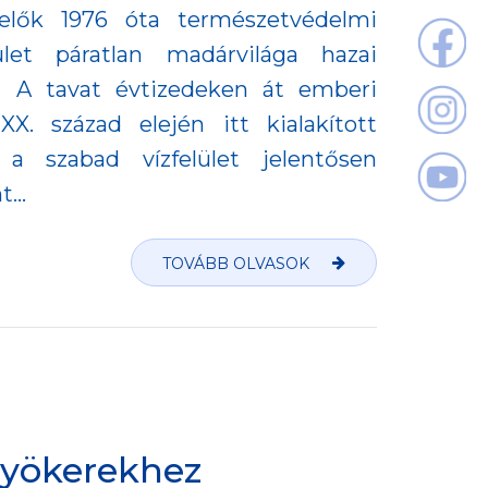
gelők 1976 óta természetvédelmi
ület páratlan madárvilága hazai
. A tavat évtizedeken át emberi
X. század elején itt kialakított
 a szabad vízfelület jelentősen
...
TOVÁBB OLVASOK
gyökerekhez