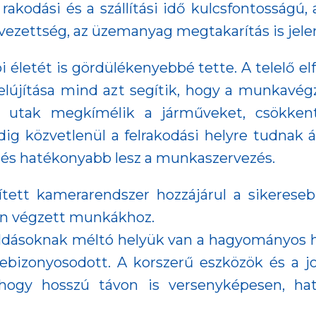
 rakodási és a szállítási idő kulcsfontosságú,
rvezettség, az üzemanyag megtakarítás is jele
 életét is gördülékenyebbé tette. A telelő elf
t felújítása mind azt segítik, hogy a munkavé
tt utak megkímélik a járműveket, csökkenth
dig közvetlenül a felrakodási helyre tudnak á
, és hatékonyabb lesz a munkaszervezés.
ített kamerarendszer hozzájárul a sikeres
én végzett munkákhoz.
ldásoknak méltó helyük van a hagyományos ha
ebizonyosodott. A korszerű eszközök és a jo
hogy hosszú távon is versenyképesen, h