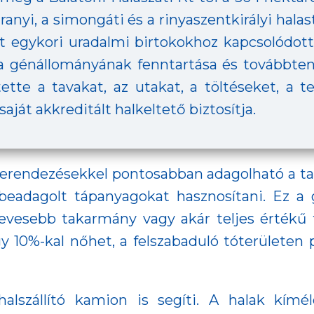
aranyi, a simongáti és a rinyaszentkirályi hal
let egykori uradalmi birtokokhoz kapcsolódot
ta génállományának fenntartása és továbbten
tte a tavakat, az utakat, a töltéseket, a t
aját akkreditált halkeltető biztosítja.
berendezésekkel pontosabban adagolható a 
beadagolt tápanyagokat hasznosítani. Ez a g
evesebb takarmány vagy akár teljes értékű t
10%-kal nőhet, a felszabaduló tóterületen p
szállító kamion is segíti. A halak kímélet