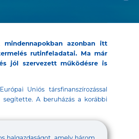
A mindennapokban azonban itt
termelés rutinfeladatai. Ma már
s jól szervezett működésre is
rópai Uniós társfinanszírozással
 segítette. A beruházás a korábbi
áros halgazdaságot, amely három