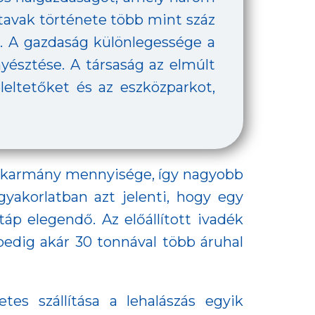
astavak története több mint száz
t. A gazdaság különlegessége a
yésztése. A társaság az elmúlt
eleltetőket és az eszközparkot,
takarmány mennyisége, így nagyobb
yakorlatban azt jelenti, hogy egy
áp elegendő. Az előállított ivadék
edig akár 30 tonnával több áruhal
es szállítása a lehalászás egyik