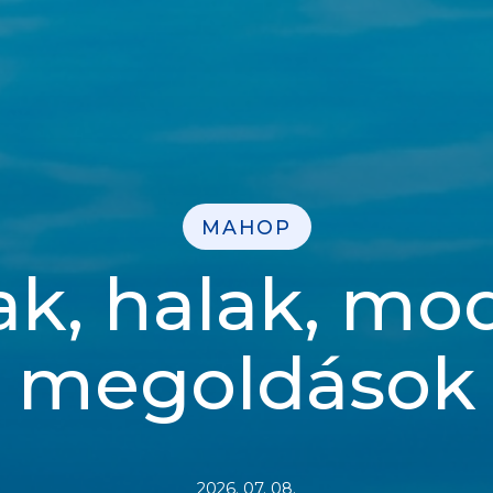
MAHOP
ak, halak, mo
megoldások
2026. 07. 08.