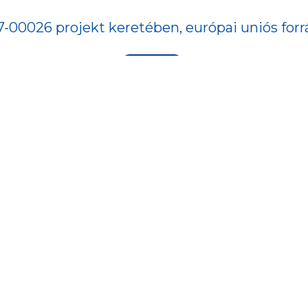
-00026 projekt keretében, európai uniós forr
ojekt keresőben:
Tovább
ESZTÉS
#ÖKOLÓGIA