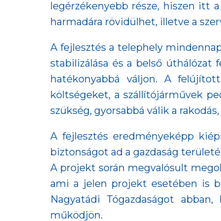
legérzékenyebb része, hiszen itt a
harmadára rövidülhet, illetve a sze
A fejlesztés a telephely mindennapi
stabilizálása és a belső úthálóza
hatékonyabbá váljon. A felújíto
költségeket, a szállítójárművek pe
szükség, gyorsabbá válik a rakodás
A fejlesztés eredményeképp kiép
biztonságot ad a gazdaság terület
A projekt során megvalósult mego
ami a jelen projekt esetében is b
Nagyatádi Tógazdaságot abban, 
működjön.