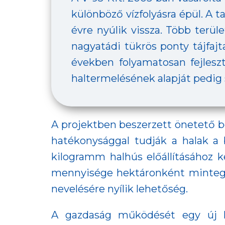
különböző vízfolyásra épül. A t
évre nyúlik vissza. Több terü
nagyatádi tükrös ponty tájfaj
években folyamatosan fejleszte
haltermelésének alapját pedig s
A projektben beszerzett önetető 
hatékonysággal tudják a halak a 
kilogramm halhús előállításához k
mennyisége hektáronként mintegy 
nevelésére nyílik lehetőség.
A gazdaság működését egy új hal