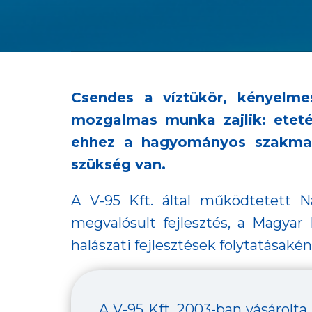
Csendes a víztükör, kényelm
mozgalmas munka zajlik: etetés
ehhez a hagyományos szakmai 
szükség van.
A V-95 Kft. által működtetett N
megvalósult fejlesztés, a Magyar
halászati fejlesztések folytatásaké
A V-95 Kft. 2003-ban vásárolta