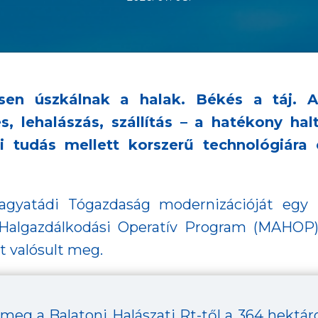
esen úszkálnak a halak. Békés a táj. 
, lehalászás, szállítás – a hatékony hal
tudás mellett korszerű technológiára é
agyatádi Tógazdaság modernizációját egy Eu
 Halgazdálkodási Operatív Program (MAHOP)
nt valósult meg.
 meg a Balatoni Halászati Rt-től a 364 hekt