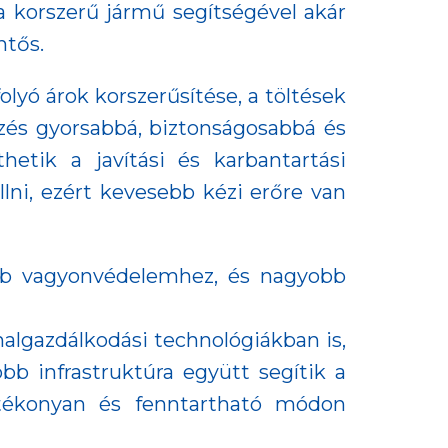
 a korszerű jármű segítségével akár
ntős.
olyó árok korszerűsítése, a töltések
gzés gyorsabbá, biztonságosabbá és
etik a javítási és karbantartási
llni, ezért kevesebb kézi erőre van
ebb vagyonvédelemhez, és nagyobb
lgazdálkodási technológiákban is,
bb infrastruktúra együtt segítik a
atékonyan és fenntartható módon