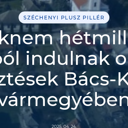
SZÉCHENYI PLUSZ PILLÉR
knem hétmill
ból indulnak o
sztések Bács-
vármegyébe
2025. 04. 24.