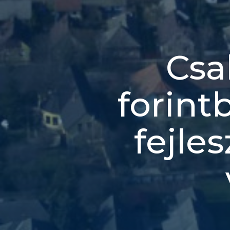
Csa
forint
fejle