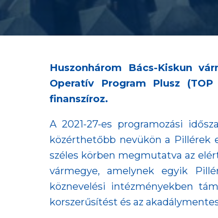
Huszonhárom Bács-Kiskun várme
Operatív Program Plusz (TOP
finanszíroz.
A 2021-27-es programozási idősza
közérthetőbb nevükön a Pillérek e
széles körben megmutatva az elér
vármegye, amelynek egyik Pillér
köznevelési intézményekben támog
korszerűsítést és az akadálymentes