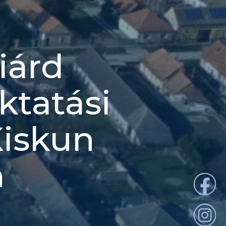
iárd
ktatási
Kiskun
n