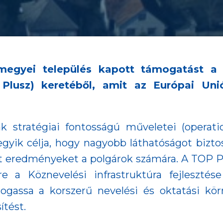
gyei település kapott támogatást a Te
 Plusz) keretéből, amit az Európai Un
k stratégiai fontosságú műveletei (operatio
gyik célja, hogy nagyobb láthatóságot bizt
t eredményeket a polgárok számára. A TOP Pl
e a Köznevelési infrastruktúra fejlesztés
assa a korszerű nevelési és oktatási körny
ítést.