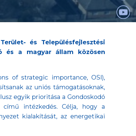
rület- és Településfejlesztési
ió és a magyar állam közösen
ns of strategic importance, OSI),
osítsanak az uniós támogatásoknak,
usz egyik prioritása a Gondoskodó
e című intézkedés. Célja, hogy a
ezet kialakítását, az energetikai