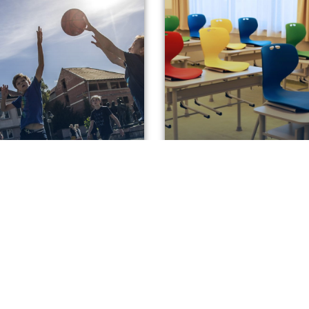
 kosárra a boltba
Már van elég hely
t!
tanítani és tanulni
P
2026. 08. 05.
EFOP
2026. 08. 03.