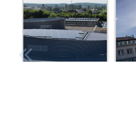
Zöldebb soproni
Dobj
betegellátás
mene
KEHOP
2026. 08. 07.
TO