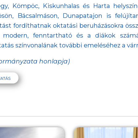
y, Kömpöc, Kiskunhalas és Harta helyszín
sön, Bácsalmáson, Dunapatajon is felújítan
tást fordíthatnak oktatási beruházásokra össz
 modern, fenntartható és a diákok számár
oktatás színvonalának további emeléséhez a v
kormányzata honlapja)
ATÁS