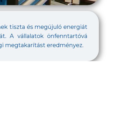
mek tiszta és megújuló energiát
t. A vállalatok önfenntartóvá
yagi megtakarítást eredményez.
bevonásával valósulhatott meg.