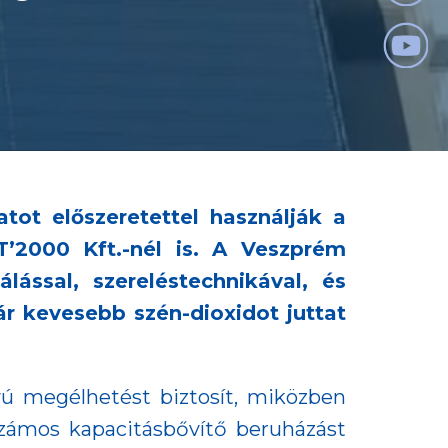
tot előszeretettel használják a
’2000 Kft.-nél is. A Veszprém
ással, szereléstechnikával, és
r kevesebb szén-dioxidot juttat
ávú megélhetést biztosít, miközben
ámos kapacitásbővítő beruházást