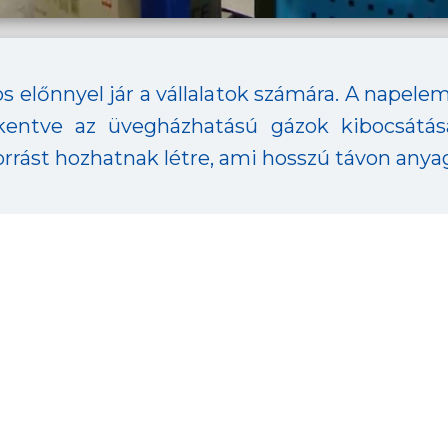
előnnyel jár a vállalatok számára. A napele
kkentve az üvegházhatású gázok kibocsátásá
forrást hozhatnak létre, ami hosszú távon an
-00036 projektnek köszönhetően, uniós forrás 
a támogatott projekt keresőben:
Tovább
#VÁLLAKOZÁSFEJLESZTÉS