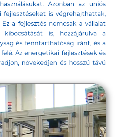
használásukat. Azonban az uniós
ejlesztéseket is végrehajthattak,
 Ez a fejlesztés nemcsak a vállalat
kibocsátását is, hozzájárulva a
ság és fenntarthatóság iránt, és a
lé. Az energetikai fejlesztések és
radjon, növekedjen és hosszú távú