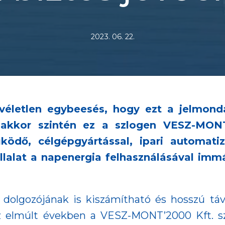
2023. 06. 22.
 véletlen egybeesés, hogy ezt a jelmonda
nakkor szintén ez a szlogen VESZ-MONT
, célgépgyártással, ipari automatizál
lalat a napenergia felhasználásával immá
.
0 dolgozójának is kiszámítható és hosszú t
z elmúlt években a VESZ-MONT’2000 Kft. sz