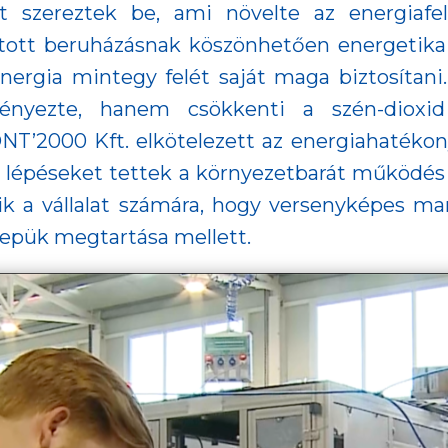
t szereztek be, ami növelte az energiafel
ott beruházásnak köszönhetően energetikai f
 energia mintegy felét saját maga biztosítani.
nyezte, hanem csökkenti a szén-dioxid 
T’2000 Kft. elkötelezett az energiahatékony
 lépéseket tettek a környezetbarát működés fe
ik a vállalat számára, hogy versenyképes ma
erepük megtartása mellett.