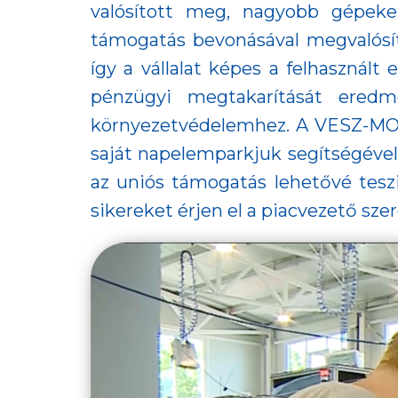
valósított meg, nagyobb gépeke
támogatás bevonásával megvalósít
így a vállalat képes a felhasznált
pénzügyi megtakarítását eredmé
környezetvédelemhez.
A VESZ-MON
saját napelemparkjuk segítségével
az uniós támogatás lehetővé tesz
sikereket érjen el a piacvezető sz