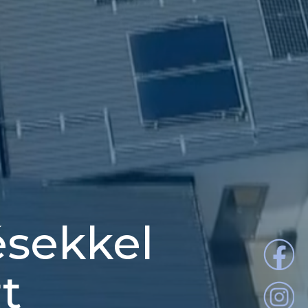
ésekkel
t