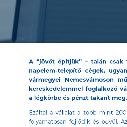
A “jövőt építjük” – talán csak
napelem-telepítő cégek, ugya
vármegyei Nemesvámoson működő
kereskedelemmel foglalkozó vál
a légkörbe és pénzt takarít meg
Ezáltal a vállalat a több mint 20
folyamatosan fejlődik és bővül.
A