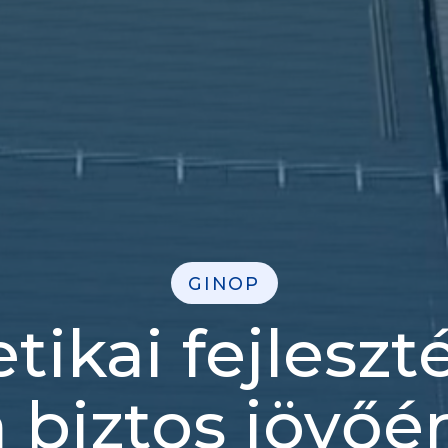
GINOP
tikai fejleszt
a biztos jövőér