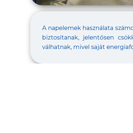
A napelemek használata számos 
biztosítanak, jelentősen csö
válhatnak, mivel saját energia
A fejlesztés a GINOP-4.1.4-19-2019
A projektről többet megtudhatsz 
#INNOVÁCIÓ
#KÖRNYEZETVÉDELEM