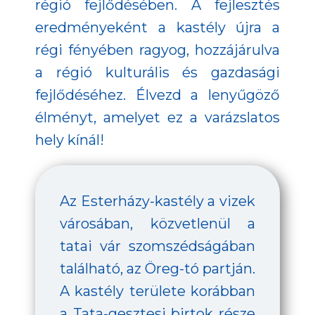
régió fejlődésében. A fejlesztés
eredményeként a kastély újra a
régi fényében ragyog, hozzájárulva
a régió kulturális és gazdasági
fejlődéséhez. Élvezd a lenyűgöző
élményt, amelyet ez a varázslatos
hely kínál!
Az Esterházy-kastély a vizek
városában, közvetlenül a
tatai vár szomszédságában
található, az Öreg-tó partján.
A kastély területe korábban
a Tata-gesztesi birtok része