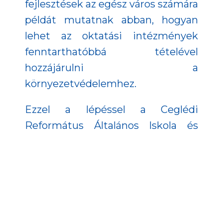
fejlesztések az egész város számára
példát mutatnak abban, hogyan
lehet az oktatási intézmények
fenntarthatóbbá tételével
hozzájárulni a
környezetvédelemhez.
Ezzel a lépéssel a Ceglédi
Református Általános Iskola és
Óvoda nemcsak saját jövőjét,
hanem Cegléd és vonzáskörzete
lakosainak jövőjét is alakítja,
biztosítva a fenntartható és
energiahatékony működést a
következő generációk számára.