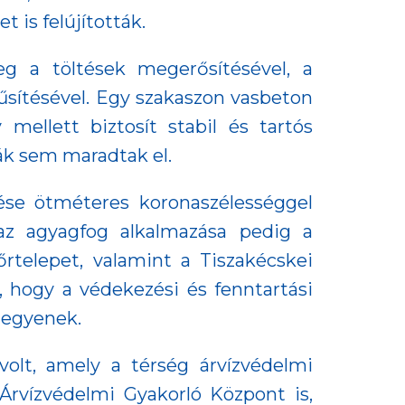
t is felújították.
eg a töltések megerősítésével, a
rűsítésével. Egy szakaszon vasbeton
 mellett biztosít stabil és tartós
kák sem maradtak el.
tése ötméteres koronaszélességgel
 az agyagfog alkalmazása pedig a
őrtelepet, valamint a Tiszakécskei
a, hogy a védekezési és fenntartási
legyenek.
olt, amely a térség árvízvédelmi
 Árvízvédelmi Gyakorló Központ is,