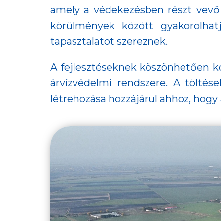
amely a védekezésben részt vevő 
körülmények között gyakorolhatjá
tapasztalatot szereznek.
A fejlesztéseknek köszönhetően ko
árvízvédelmi rendszere. A töltés
létrehozása hozzájárul ahhoz, hogy 