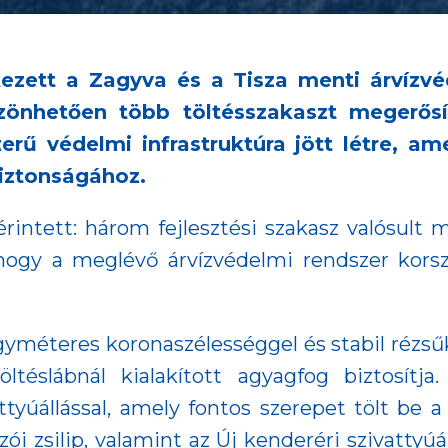
zett a Zagyva és a Tisza menti árvízvé
zönhetően több töltésszakaszt megerős
erű védelmi infrastruktúra jött létre, am
biztonságához.
érintett: három fejlesztési szakasz valósul
t, hogy a meglévő árvízvédelmi rendszer kor
égyméteres koronaszélességgel és stabil rézsűk
öltéslábnál kialakított agyagfog biztosítj
tyúállással, amely fontos szerepet tölt be a
zói zsilip, valamint az Új kenderéri szivatty