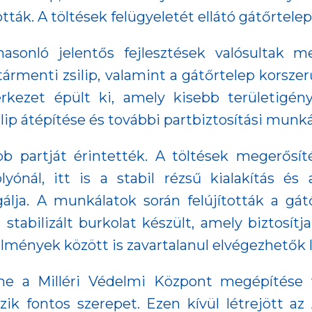
tták. A töltések felügyeletét ellátó gátőrtelepe
asonló jelentős fejlesztések valósultak m
ármenti zsilip, valamint a gátőrtelep korsze
zerkezet épült ki, amely kisebb területigény
ilip átépítése és további partbiztosítási mun
obb partját érintették. A töltések megerősí
yónál, itt is a stabil rézsű kialakítás és
álja. A munkálatok során felújították a gát
tabilizált burkolat készült, amely biztosítj
lmények között is zavartalanul elvégezhetők 
e a Milléri Védelmi Központ megépítése v
szik fontos szerepet. Ezen kívül létrejött az