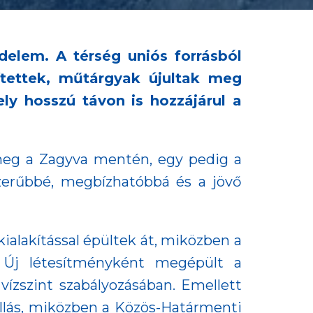
delem. A térség uniós forrásból
ítettek, műtárgyak újultak meg
ely hosszú távon is hozzájárul a
t meg a Zagyva mentén, egy pedig a
szerűbbé, megbízhatóbbá és a jövő
ialakítással épültek át, miközben a
a. Új létesítményként megépült a
 vízszint szabályozásában. Emellett
úállás, miközben a Közös-Határmenti