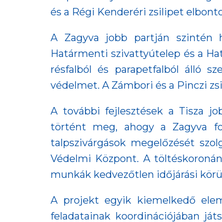
és a Régi Kenderéri zsilipet elbonto
A Zagyva jobb partján szintén h
Határmenti szivattyútelep és a Hat
résfalból és parapetfalból álló s
védelmet. A Zámbori és a Pinczi zs
A további fejlesztések a Tisza j
történt meg, ahogy a Zagyva fol
talpszivárgások megelőzését szolg
Védelmi Központ. A töltéskoronán s
munkák kedvezőtlen időjárási körü
A projekt egyik kiemelkedő elem
feladatainak koordinációjában ját