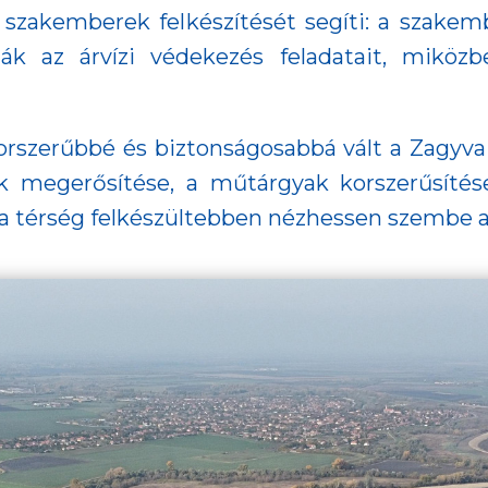
szakemberek felkészítését segíti: a szakem
k az árvízi védekezés feladatait, miközbe
rszerűbbé és biztonságosabbá vált a Zagyva
ek megerősítése, a műtárgyak korszerűsíté
a térség felkészültebben nézhessen szembe a j