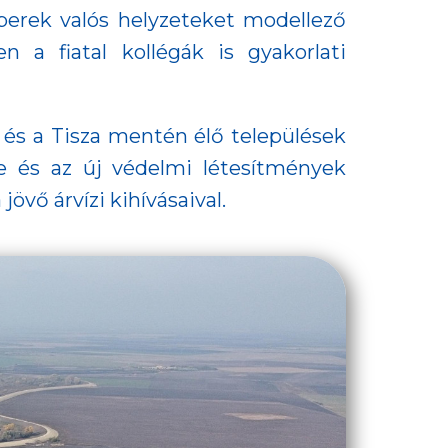
berek valós helyzeteket modellező
n a fiatal kollégák is gyakorlati
 és a Tisza mentén élő települések
se és az új védelmi létesítmények
övő árvízi kihívásaival.