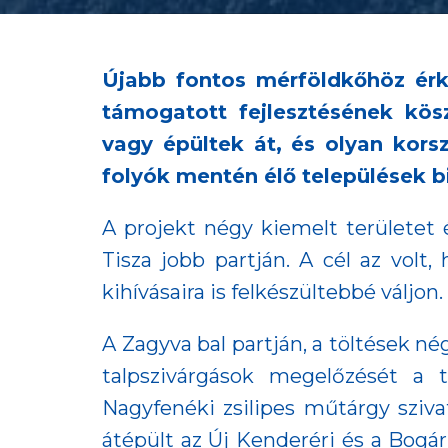
Újabb fontos mérföldkőhöz érke
támogatott fejlesztésének kös
vagy épültek át, és olyan korsz
folyók mentén élő települések 
A projekt négy kiemelt területet 
Tisza jobb partján. A cél az vol
kihívásaira is felkészültebbé váljon.
A Zagyva bal partján, a töltések n
talpszivárgások megelőzését a t
Nagyfenéki zsilipes műtárgy szivat
átépült az Új Kenderéri és a Bogár