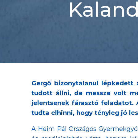
Kaland
Gergő bizonytalanul lépkedett 
tudott állni, de messze volt m
jelentsenek fárasztó feladatot
tudta elhinni, hogy tényleg jó le
A Heim Pál Országos Gyermekgyógy