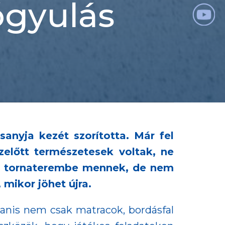
ógyulás
anyja kezét szorította. Már fel
zelőtt természetesek voltak, ne
kes tornaterembe mennek, de nem
 mikor jöhet újra.
anis nem csak matracok, bordásfal