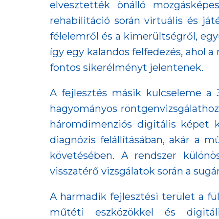
elvesztették önálló mozgásképe
rehabilitáció során virtuális és já
félelemről és a kimerültségről, egy
így egy kalandos felfedezés, ahol 
fontos sikerélményt jelentenek.
A fejlesztés másik kulcseleme a 
hagyományos röntgenvizsgálathoz k
háromdimenziós digitális képet 
diagnózis felállításában, akár a
követésében. A rendszer különö
visszatérő vizsgálatok során a sug
A harmadik fejlesztési terület a fü
műtéti eszközökkel és digitá