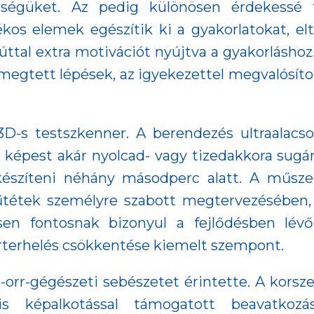
sségüket. Az pedig különösen érdekessé
tékos elemek egészítik ki a gyakorlatokat, el
úttal extra motivációt nyújtva a gyakorláshoz
a megtett lépések, az igyekezettel megvalósít
3D-s testszkenner. A berendezés ultraalacs
épest akár nyolcad- vagy tizedakkora sugárdó
készíteni néhány másodperc alatt. A műszer
 műtétek személyre szabott megtervezésében,
sen fontosnak bizonyul a fejlődésben lév
árterhelés csökkentése kiemelt szempont.
l-orr-gégészeti sebészetet érintette. A korsze
lis képalkotással támogatott beavatkoz