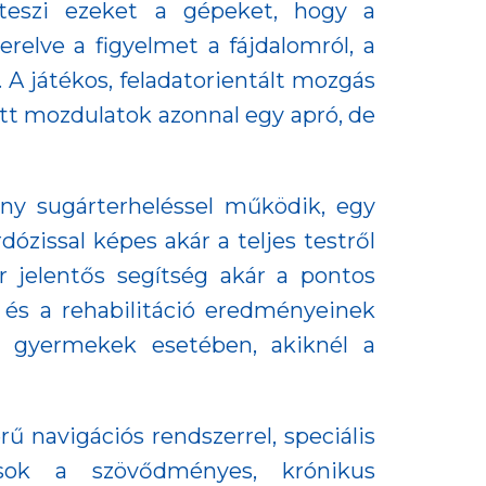
 teszi ezeket a gépeket, hogy a
terelve a figyelmet a fájdalomról, a
. A játékos, feladatorientált mozgás
ott mozdulatok azonnal egy apró, de
ony sugárterheléssel működik, egy
zissal képes akár a teljes testről
 jelentős segítség akár a pontos
 és a rehabilitáció eredményeinek
ő gyermekek esetében, akiknél a
rű navigációs rendszerrel, speciális
ások a szövődményes, krónikus