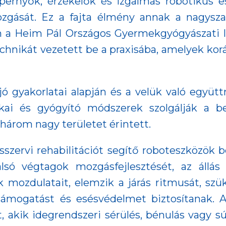
ernyők, érzékelők és izgalmas robotikus e
 mozgását. Ez a fajta élmény annak a nagys
en a Heim Pál Országos Gyermekgyógyászati I
technikát vezetett be a praxisába, amelyek ko
jó gyakorlatai alapján és a velük való együtt
ikai és gyógyító módszerek szolgálják a b
három nagy területet érintett.
szervi rehabilitációt segítő roboteszközök b
lsó végtagok mozgásfejlesztését, az állás 
mozdulatait, elemzik a járás ritmusát, szü
mogatást és esésvédelmet biztosítanak. A
, akik idegrendszeri sérülés, bénulás vagy 