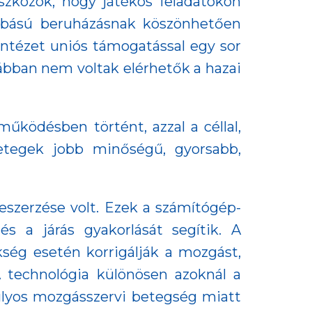
szközök, hogy játékos feladatokon
zabású beruházásnak köszönhetően
ntézet uniós támogatással egy sor
rábban nem voltak elérhetők a hazai
működésben történt, azzal a céllal,
etegek jobb minőségű, gyorsabb,
eszerzése volt. Ezek a számítógép-
és a járás gyakorlását segítik. A
kség esetén korrigálják a mozgást,
 technológia különösen azoknál a
súlyos mozgásszervi betegség miatt