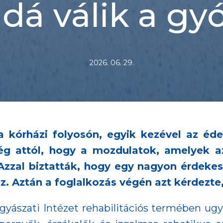
dá válik a gy
2026. 06. 29.
a kórházi folyosón, egyik kezével az édes
ég attól, hogy a mozdulatok, amelyek a
. Azzal biztatták, hogy egy nagyon érde
sz. Aztán a foglalkozás végén azt kérdezte,
ászati Intézet rehabilitációs termében ugy