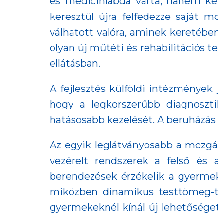
és medicinlabda várta, hanem kép
keresztül újra felfedezze saját
válhatott valóra, aminek keretéb
olyan új műtéti és rehabilitációs 
ellátásban.
A fejlesztés külföldi intézmények 
hogy a legkorszerűbb diagnoszt
hatásosabb kezelését. A beruházás 
Az egyik leglátványosabb a mozgás
vezérelt rendszerek a felső és a
berendezések érzékelik a gyermek 
miközben dinamikus testtömeg-tá
gyermekeknél kínál új lehetőséget