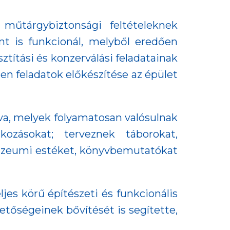
műtárgybiztonsági feltételeknek
t is funkcionál, melyből eredően
ítási és konzerválási feladatainak
n feladatok előkészítése az épület
va, melyek folyamatosan valósulnak
kozásokat; terveznek táborokat,
úzeumi estéket, könyvbemutatókat
ljes körű építészeti és funkcionális
hetőségeinek bővítését is segítette,