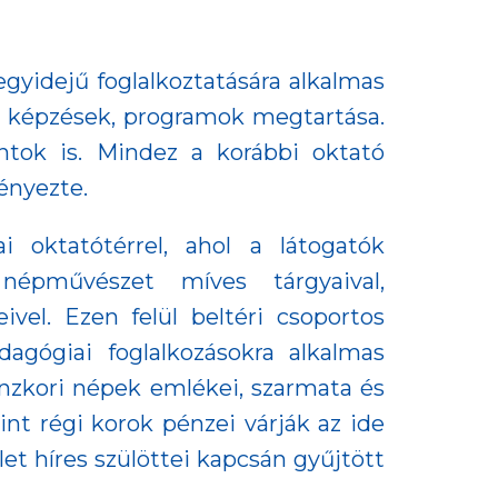
egyidejű foglalkoztatására alkalmas
ak, képzések, programok megtartása.
ntok is. Mindez a korábbi oktató
ényezte.
 oktatótérrel, ahol a látogatók
népművészet míves tárgyaival,
eivel. Ezen felül beltéri csoportos
gógiai foglalkozásokra alkalmas
ronzkori népek emlékei, szarmata és
mint régi korok pénzei várják az ide
et híres szülöttei kapcsán gyűjtött