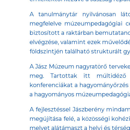
A tanulmánytár nyilvánosan lát
megfelelve múzeumpedagógiai cél
biztosított a raktárban bemutatan
elvégzése, valamint ezek művelődé
földszintjén található strukturált 
A Jász Múzeum nagyratörő terveket
meg. Tartottak itt múltidéző t
konferenciákat a hagyományőrzés
a hagyományos múzeumpedagógiai fo
A fejlesztéssel Jászberény mindamel
megújítása felé, a közösségi kohézi
melyet alátámaszt a helyi és térsé