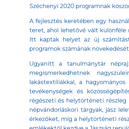
Széchenyi 2020 programnak köszö
A fejlesztés keretében egy használ
teret, ahol lehetővé vált különfél
Itt kaptak helyet az új számítá
programok számának növekedését é
Ugyanitt a tanulmánytár népraj
megismerkedhetnek nagyszülei
lakástextíliákkal, a hagyományos f
tevékenységek és közösségépíté
régészeti és helytörténeti részleg
népvándorláskori tárgyak, jász lele
érkezőket, míg a helytörténeti rés
emlékektől kezdve a Jászság repülő 