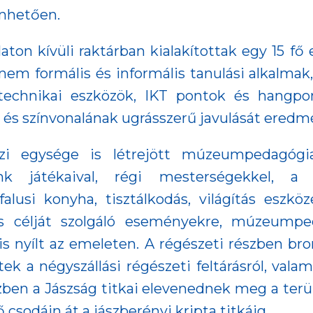
nhetően.
aton kívüli raktárban kialakítottak egy 15 fő 
e nem formális és informális tanulási alkalm
stechnikai eszközök, IKT pontok és hangpo
s színvonalának ugrásszerű javulását eredm
zi egysége is létrejött múzeumpedagógiai
nk játékaival, régi mesterségekkel, a 
alusi konyha, tisztálkodás, világítás eszköz
s célját szolgáló eseményekre, múzeumpeda
 is nyílt az emeleten. A régészeti részben b
tek a négyszállási régészeti feltárásról, vala
zben a Jászság titkai elevenednek meg a terül
csodáin át a jászberényi kripta titkáig.