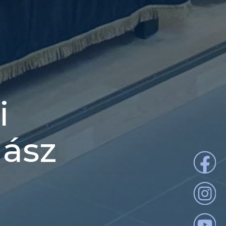
i
Jász