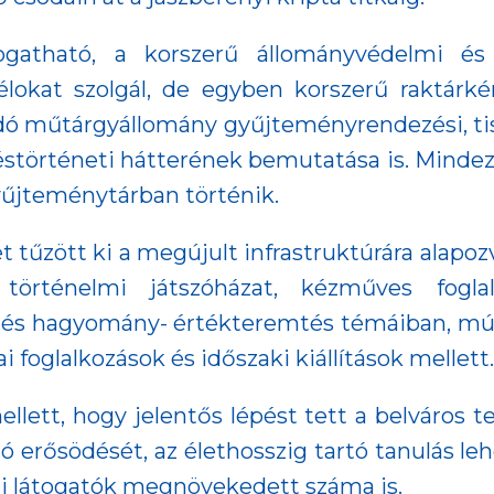
ogatható, a korszerű állományvédelmi és 
okat szolgál, de egyben korszerű raktárkén
dó műtárgyállomány gyűjteményrendezési, tiszt
störténeti hátterének bemutatása is. Mindeze
gyűjteménytárban történik.
 tűzött ki a megújult infrastruktúrára alapoz
örténelmi játszóházat, kézműves foglal
 és hagyomány- értékteremtés témáiban, m
glalkozások és időszaki kiállítások mellett.
lett, hogy jelentős lépést tett a belváros te
ó erősödését, az élethosszig tartó tanulás le
gi látogatók megnövekedett száma is.