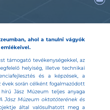
úzeumban, ahol a tanulni vágyók
 emlékeivel.
ást támogató tevékenységekkel, az
egfelelő helyiség, illetve technikai
nciafejlesztés és a képzések, a
z évek során célként fogalmazódott
os hírű Jász Múzeum teljes anyaga
A Jász Múzeum oktatóterének és
ektje által valósulhatott meg a