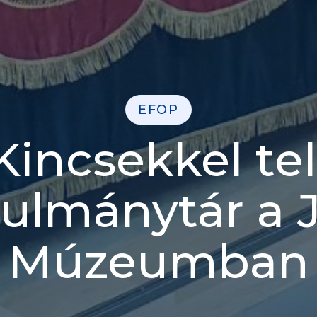
EFOP
Kincsekkel tel
ulmánytár a 
Múzeumban