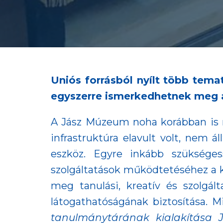
Uniós forrásból nyílt több tem
egyszerre ismerkedhetnek meg a 
A Jász Múzeum noha korábban is m
infrastruktúra elavult volt, nem ál
eszköz. Egyre inkább szükséges
szolgáltatások működtetéséhez a k
meg tanulási, kreatív és szolgál
látogathatóságának biztosítása.
tanulmánytárának kialakítása 