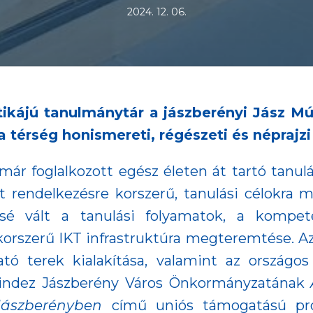
2024. 12. 06.
atikájú tanulmánytár a jászberényi Jász M
térség honismereti, régészeti és néprajzi
ár foglalkozott egész életen át tartó tanul
lt rendelkezésre korszerű, tanulási célokra m
sé vált a tanulási folyamatok, a kompete
orszerű IKT infrastruktúra megteremtése. A
tató terek kialakítása, valamint az ország
 Mindez Jászberény Város Önkormányzatának
Jászberényben
című uniós támogatású proj