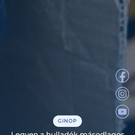
GINOP
Legyen a hulladék másodlagos