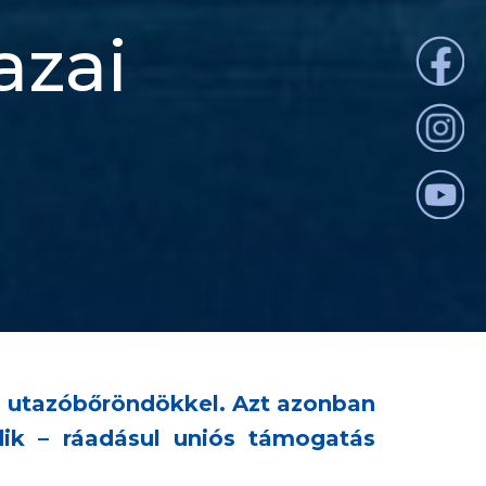
azai
os utazóbőröndökkel. Azt azonban
dik – ráadásul uniós támogatás