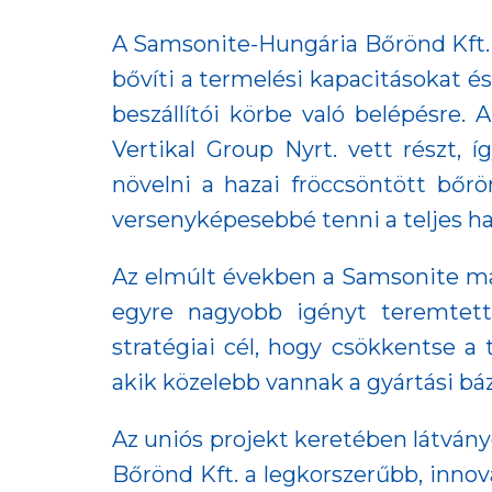
A Samsonite-Hungária Bőrönd Kft. v
bővíti a termelési kapacitásokat é
beszállítói körbe való belépésre. 
Vertikal Group Nyrt. vett részt, 
növelni a hazai fröccsöntött bőrö
versenyképesebbé tenni a teljes haz
Az elmúlt években a Samsonite m
egyre nagyobb igényt teremtett m
stratégiai cél, hogy csökkentse a 
akik közelebb vannak a gyártási báz
Az uniós projekt keretében látvány
Bőrönd Kft. a legkorszerűbb, innov