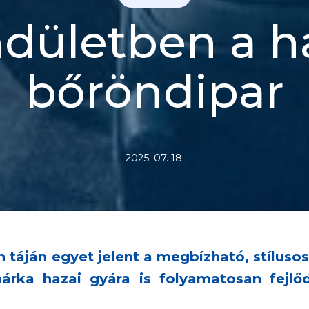
dületben a h
bőröndipar
2025. 07. 18.
 táján egyet jelent a megbízható, stílus
árka hazai gyára is folyamatosan fejlő