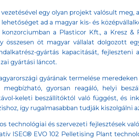
ezetésével egy olyan projekt valósult meg, ame
s lehetőséget ad a magyar kis- és középválla
A konzorciumban a Plasticor Kft., a Kresz & F
így összesen öt magyar vállalat dolgozott e
ndalkatrész-gyártás kapacitását, fejleszteni
ai gyártási láncot.
agyarországi gyárának termelése meredeken 
egbízható, gyorsan reagáló, helyi beszáll
távol-keleti beszállítóktól való függést, és i
ishoz, így rugalmasabban tudják kiszolgálni a
os technológiai és szervezeti fejlesztések v
atív ISEC® EVO 102 Pelletising Plant technoló