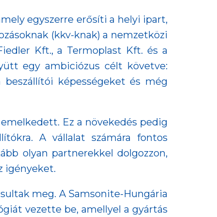
ly egyszerre erősíti a helyi ipart,
lkozásoknak (kkv-knak) a nemzetközi
iedler Kft., a Termoplast Kft. és a
gyütt egy ambiciózus célt követve:
 a beszállítói képességeket és még
emelkedett. Ez a növekedés pedig
ítókra. A vállalat számára fontos
nkább olyan partnerekkel dolgozzon,
z igényeket.
alósultak meg. A Samsonite-Hungária
giát vezette be, amellyel a gyártás