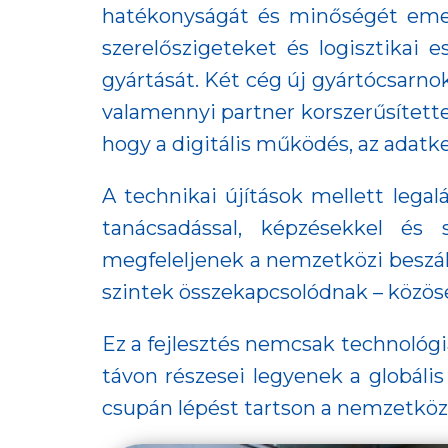
hatékonyságát és minőségét emelt
szerelőszigeteket és logisztikai
gyártását. Két cég új gyártócsarno
valamennyi partner korszerűsítette 
hogy a digitális működés, az adatke
A technikai újítások mellett legal
tanácsadással, képzésekkel és 
megfeleljenek a nemzetközi beszáll
szintek összekapcsolódnak – közös
Ez a fejlesztés nemcsak technológi
távon részesei legyenek a globális
csupán lépést tartson a nemzetközi