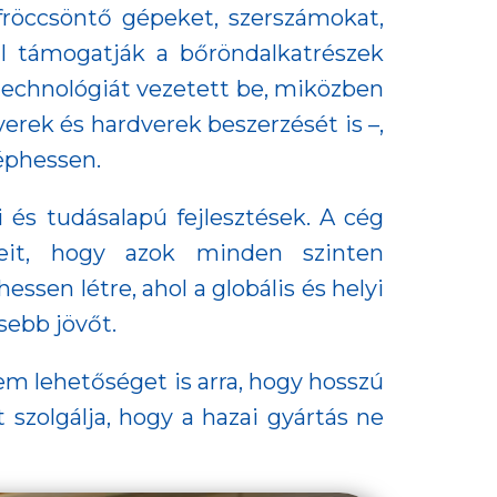
fröccsöntő gépeket, szerszámokat,
ül támogatják a bőröndalkatrészek
 technológiát vezetett be, miközben
verek és hardverek beszerzését is –,
léphessen.
i és tudásalapú fejlesztések. A cég
ereit, hogy azok minden szinten
sen létre, ahol a globális és helyi
sebb jövőt.
em lehetőséget is arra, hogy hosszú
 szolgálja, hogy a hazai gyártás ne