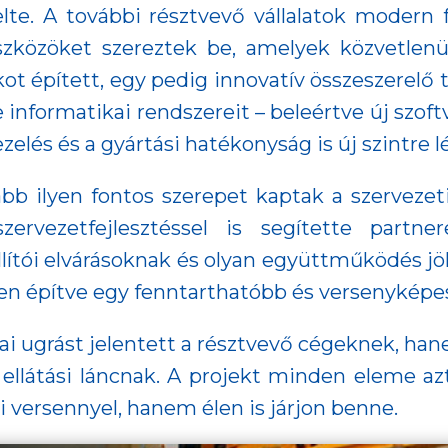
e. A további résztvevő vállalatok modern 
 eszközöket szereztek be, amelyek közvetlen
kot épített, egy pedig innovatív összeszerelő
informatikai rendszereit – beleértve új szoft
zelés és a gyártási hatékonyság is új szintre 
ább ilyen fontos szerepet kaptak a szervezet
szervezetfejlesztéssel is segítette partn
ítói elvárásoknak és olyan együttműködés jöhes
en építve egy fenntarthatóbb és versenyképe
ai ugrást jelentett a résztvevő cégeknek, han
 ellátási láncnak. A projekt minden eleme azt
 versennyel, hanem élen is járjon benne.