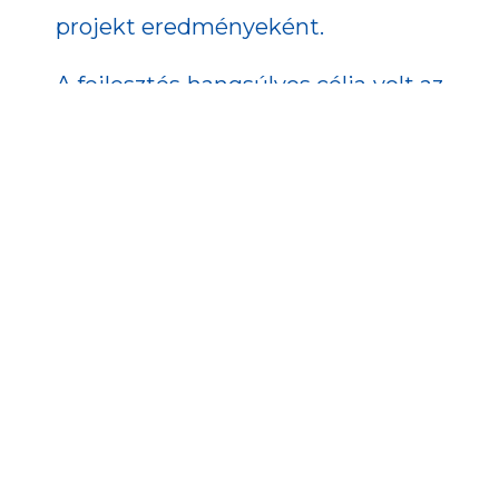
projekt eredményeként.
A fejlesztés hangsúlyos célja volt az
is, hogy javítsák a
betegelégedettséget is, amihez
hozzájárulhat az is, hogy a projekt
hatására erősödött a szakmai
együttműködés az alapellátás, a
járóbeteg-szakellátás, valamint az
aktív és a rehabilitációs
fekvőbeteg-szakellátások között. A
kapacitásbővítésnek
köszönhetően csökkent az érintett
osztályokon dolgozók leterheltsége