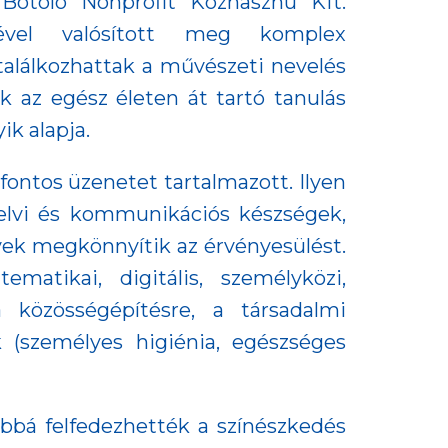
Botoló Nonprofit Közhasznú Kft.
ével valósított meg komplex
találkozhattak a művészeti nevelés
k az egész életen át tartó tanulás
ik alapja.
ontos üzenetet tartalmazott. Ilyen
nyelvi és kommunikációs készségek,
elyek megkönnyítik az érvényesülést.
atikai, digitális, személyközi,
 a közösségépítésre, a társadalmi
 (személyes higiénia, egészséges
bbá felfedezhették a színészkedés