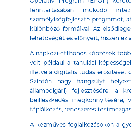
Operatív Program (EFOP) kereté
fenntartásában működő inté
személyiségfejlesztő programot, a
különböző formáival. Az elsődlege
lehetőségét és előnyeit, hiszen ez
A napközi-otthonos képzések többf
volt például a tanulási képessége
illetve a digitális tudás erősítésé
Szintén nagy hangsúlyt helyezt
állampolgári) fejlesztésére, a k
beilleszkedés megkönnyítésére, 
táplálkozás, rendszeres testmozgá
A kézműves foglalkozásokon a gye