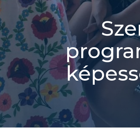
Sze
progra
képess