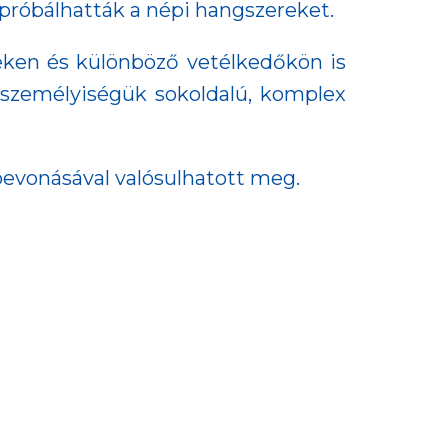
ipróbálhatták a népi hangszereket.
eken és különböző vetélkedőkön is
 személyiségük sokoldalú, komplex
bevonásával valósulhatott meg.