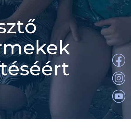
sztő
ermekek
téséért