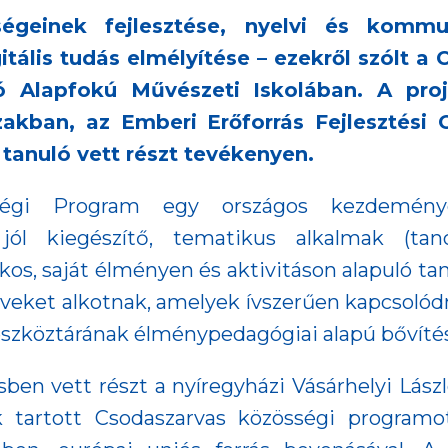
geinek fejlesztése, nyelvi és kommun
gitális tudás elmélyítése – ezekről szólt
ló Alapfokú Művészeti Iskolában. A pr
akban, az Emberi Erőforrás Fejlesztési 
 tanuló vett részt tevékenyen.
sségi Program egy országos kezdemény
ól kiegészítő, tematikus alkalmak (tan
tékos, saját élményen és aktivitáson alapuló t
rveket alkotnak, amelyek ívszerűen kapcsoló
szköztárának élménypedagógiai alapú bővíté
n vett részt a nyíregyházi Vásárhelyi Lászl
 tartott Csodaszarvas közösségi programot