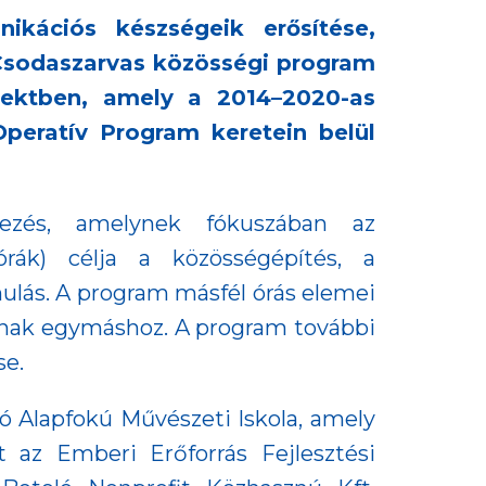
ikációs készségeik erősítése,
 a Csodaszarvas közösségi program
ojektben, amely a 2014–2020-as
Operatív Program keretein belül
ezés, amelynek fókuszában az
órák) célja a közösségépítés, a
anulás. A program másfél órás elemei
dnak egymáshoz. A program további
se.
ó Alapfokú Művészeti Iskola, amely
 az Emberi Erőforrás Fejlesztési