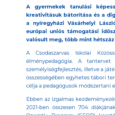
A gyermekek tanulási képessé
kreativitásuk bátorítása és a di
a nyíregyházi Vásárhelyi Lász
európai uniós támogatási idősz
valósult meg, több mint hétszáz
A Csodaszarvas Iskolai Közö
élménypedagógia. A tantervet j
személyiségfejlesztés, illetve a já
összességében egyhetes tábori te
célja a pedagógusok módszertani e
Ebben az izgalmas kezdeményezésbe
2021-ben összesen 704 diákjának