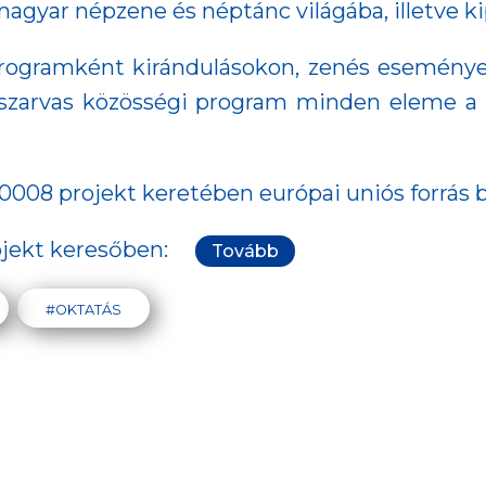
 magyar népzene és néptánc világába, illetve k
programként kirándulásokon, zenés esemény
aszarvas közösségi program minden eleme a
0008 projekt keretében európai uniós forrás 
ojekt keresőben:
Tovább
#OKTATÁS