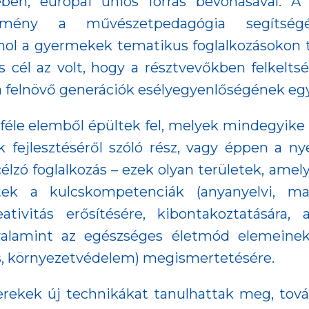
ben, európai uniós forrás bevonásával. A 
zmény a művészetpedagógia segítség
hol a gyermekek tematikus foglalkozásokon 
s cél az volt, hogy a résztvevőkben felkeltsé
 a felnövő generációk esélyegyenlőségének egy
éle elemből épültek fel, melyek mindegyike f
k fejlesztéséről szóló rész, vagy éppen a 
t célzó foglalkozás – ezek olyan területek, am
ek a kulcskompetenciák (anyanyelvi, matem
reativitás erősítésére, kibontakoztatására,
valamint az egészséges életmód elemeinek
s, környezetvédelem) megismertetésére.
rekek új technikákat tanulhattak meg, tová