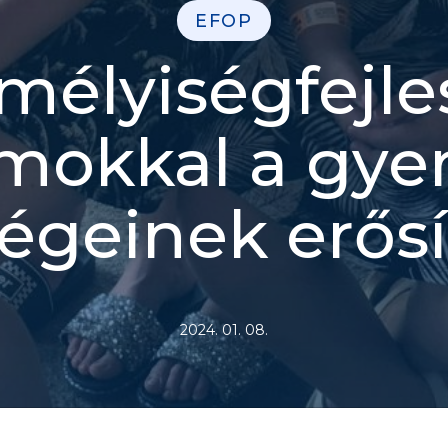
EFOP
mélyiségfejle
mokkal a gy
égeinek erősí
2024. 01. 08.