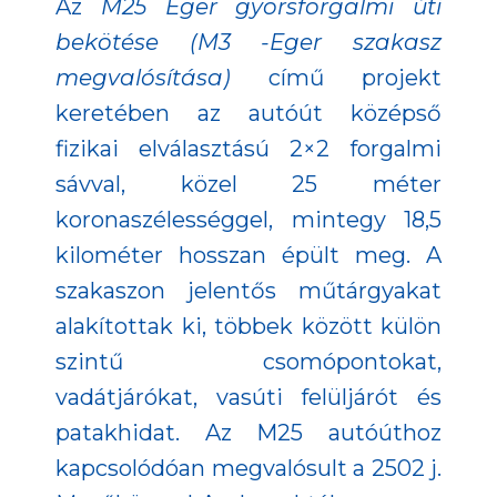
Az
M25 Eger gyorsforgalmi úti
bekötése (M3 -Eger szakasz
megvalósítása)
című projekt
keretében az autóút középső
fizikai elválasztású 2×2 forgalmi
sávval, közel 25 méter
koronaszélességgel, mintegy 18,5
kilométer hosszan épült meg. A
szakaszon jelentős műtárgyakat
alakítottak ki, többek között külön
szintű csomópontokat,
vadátjárókat, vasúti felüljárót és
patakhidat. Az M25 autóúthoz
kapcsolódóan megvalósult a 2502 j.