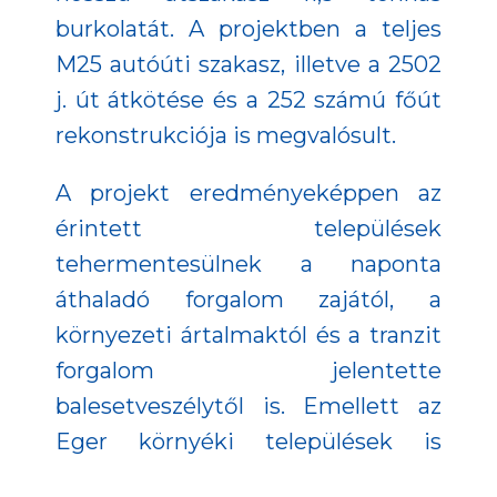
burkolatát. A projektben a teljes
M25 autóúti szakasz, illetve a 2502
j. út átkötése és a 252 számú főút
rekonstrukciója is megvalósult.
A projekt eredményeképpen az
érintett települések
tehermentesülnek a naponta
áthaladó forgalom zajától, a
környezeti ártalmaktól és a tranzit
forgalom jelentette
balesetveszélytől is. Emellett az
Eger környéki települések is
megközelíthetőbbé váltak, a főbb