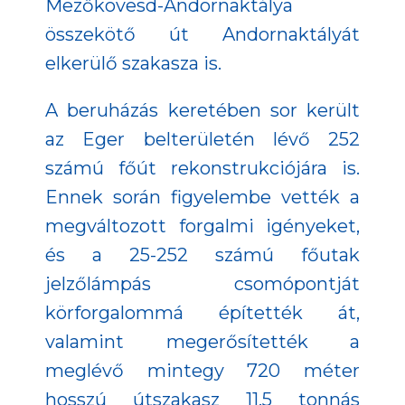
Mezőkövesd-Andornaktálya
összekötő út Andornaktályát
elkerülő szakasza is.
A beruházás keretében sor került
az Eger belterületén lévő 252
számú főút rekonstrukciójára is.
Ennek során figyelembe vették a
megváltozott forgalmi igényeket,
és a 25-252 számú főutak
jelzőlámpás csomópontját
körforgalommá építették át,
valamint megerősítették a
meglévő mintegy 720 méter
hosszú útszakasz 11,5 tonnás