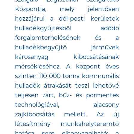
Központja, mely jelentősen
hozzájárul a dél-pesti kerületek
hulladékgyűjtésből adódó
forgalomterhelésének és a
hulladékbegyűjtő járművek
károsanyag kibocsátásának
mérsékléséhez. A központ éves
szinten 110 000 tonna kommunális
hulladék átrakását teszi lehetővé
teljesen zárt, bűz- és pormentes
technológiával, alacsony
zajkibocsátás mellett. Az új
létesítmény munkahelyteremtő
hatása sem elhanyagolható: a