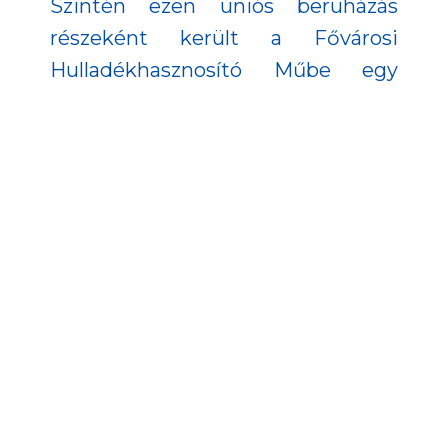
Szintén ezen uniós beruházás
részeként került a Fővárosi
Hulladékhasznosító Műbe egy
lomdaráló berendezés. Ezzel a
szerkezettel olyan nagydarabos
hulladékokat lehet ledarálni,
amiket később kiváló fűtőértékük
miatt a budapesti távhő és
áramellátás biztosítása során
tudnak hasznosítani. Egy
fémleválasztó berendezéssel is
kiegészült az üzem, így ma már a
mágnesezhető fémeket is vissza
tudják nyerni a termikus