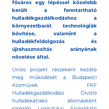
főváros egy lépéssel közelebb
került a fenntartható
hulladékgazdálkodáshoz a
környezetbarát technológiák
bővítése, valamint a
hulladékfeldolgozás és
újrahasznosítás arányának
növelése által.
Uniós projekt részeként kezdte
meg működését a Budapesti
Közművek FKF
Hulladékgazdálkodási Divízió
hulladékátrakó állomásként
szolgáló Logisztikai Szolgáltató