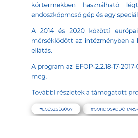
kórtermekben használható lég
endoszkópmosó gép és egy speciális 
A 2014 és 2020 közötti európai
mérséklődött az intézményben a k
ellátás.
A program az EFOP-2.2.18-17-2017-
meg.
További részletek a támogatott pr
#EGÉSZSÉGÜGY
#GONDOSKODÓ TÁRS