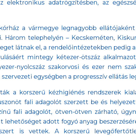
az elektronikus adatrögzítésben, az egészsé
órház a vármegye legnagyobb ellátójaként e
nti. Három telephelyén – Kecskeméten, Kisku
get látnak el, a rendelőintézetekben pedig
yulásáért mintegy kétezer-ötszáz alkalmazo
ezer-nyolcszáz szakorvosi és ezer nem szak
zervezeti egységben a progresszív ellátás le
ák a korszerű kézhigiénés rendszerek kial
zonöt fali adagolót szerzett be és helyeze
zínű fali adagolót, ötven-ötven zárható, úgy
zat lehetőséget adott fogyó anyag beszerzésé
tőszert is vettek. A korszerű levegőfertőt