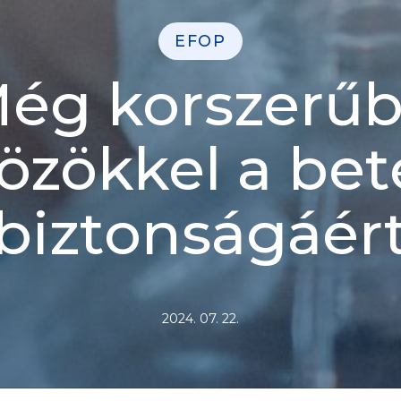
EFOP
ég korszerű
özökkel a be
biztonságáér
2024. 07. 22.