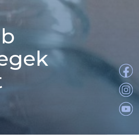
bb
tegek
t