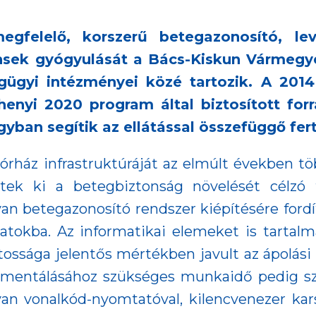
gfelelő, korszerű betegazonosító, lev
nsek gyógyulását a Bács-Kiskun Vármegye
ügyi intézményei közé tartozik. A 2014
enyi 2020 program által biztosított fo
gyban segítik az ellátással összefüggő fer
ház infrastruktúráját az elmúlt években tö
tek ki a betegbiztonság növelését célzó f
an betegazonosító rendszer kiépítésére fordít
matokba. Az informatikai elemeket is tarta
ssága jelentős mértékben javult az ápolási é
umentálásához szükséges munkaidő pedig s
van vonalkód-nyomtatóval, kilencvenezer kars