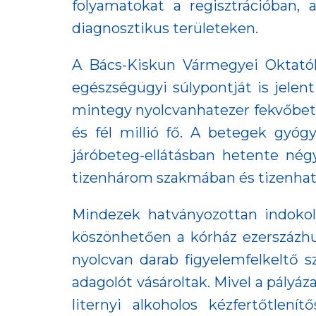
folyamatokat a regisztrációban, 
diagnosztikus területeken.
A Bács-Kiskun Vármegyei Oktatók
egészségügyi súlypontját is jele
mintegy nyolcvanhatezer fekvőbete
és fél millió fő. A betegek gyóg
járóbeteg-ellátásban hetente négy
tizenhárom szakmában és tizenhat s
Mindezek hatványozottan indokolt
köszönhetően a kórház ezerszázhus
nyolcvan darab figyelemfelkeltő s
adagolót vásároltak. Mivel a pályá
liternyi alkoholos kézfertőtlení