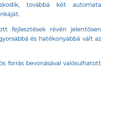
oskodik, továbbá két automata
nkáját.
t fejlesztések révén jelentősen
gyorsabbá és hatékonyabbá vált az
s forrás bevonásával valósulhatott