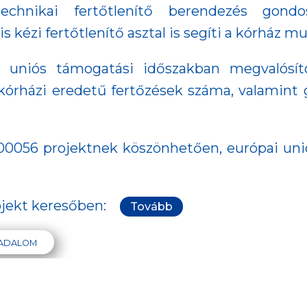
technikai fertőtlenítő berendezés gond
kézi fertőtlenítő asztal is segíti a kórház mu
 uniós támogatási időszakban megvalósítot
órházi eredetű fertőzések száma, valamint 
00056 projektnek köszönhetően, európai unió
ojekt keresőben:
Tovább
ADALOM