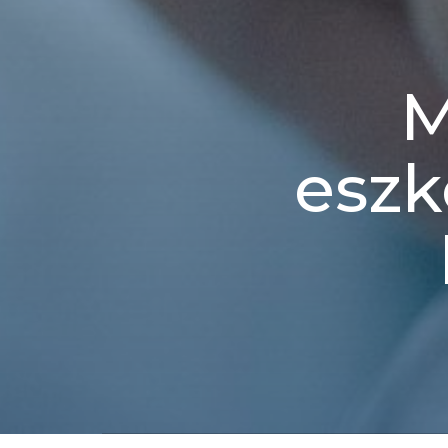
M
eszk