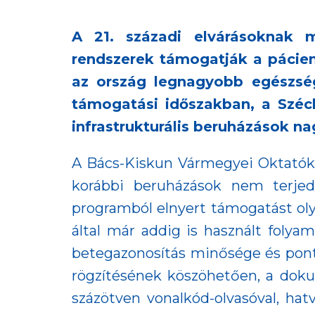
A 21. századi elvárásoknak me
rendszerek támogatják a pácie
az ország legnagyobb egészség
támogatási időszakban, a Széch
infrastrukturális beruházások na
A Bács-Kiskun Vármegyei Oktatókór
korábbi beruházások nem terjed
programból elnyert támogatást oly
által már addig is használt folya
betegazonosítás minősége és ponto
rögzítésének köszöhetően, a dok
százötven vonalkód-olvasóval, hat