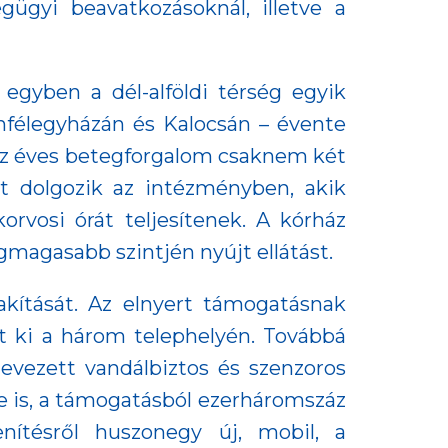
gügyi beavatkozásoknál, illetve a
gyben a dél-alföldi térség egyik
nfélegyházán és Kalocsán – évente
 az éves betegforgalom csaknem két
tt dolgozik az intézményben, akik
orvosi órát teljesítenek. A kórház
gmagasabb szintjén nyújt ellátást.
akítását. Az elnyert támogatásnak
tt ki a három telephelyén. Továbbá
nevezett vandálbiztos és szenzoros
re is, a támogatásból ezerháromszáz
lenítésről huszonegy új, mobil, a