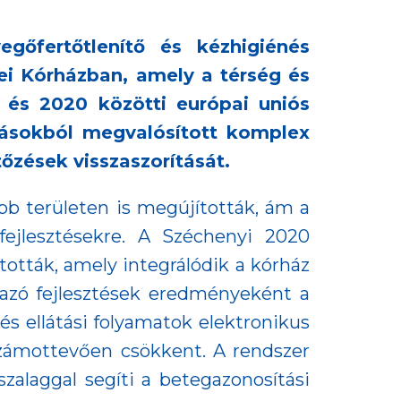
egőfertőtlenítő és kézhigiénés
i Kórházban, amely a térség és
 és 2020 közötti európai uniós
rrásokból megvalósított komplex
tőzések visszaszorítását.
bb területen is megújították, ám a
ejlesztésekre. A Széchenyi 2020
ották, amely integrálódik a kórház
lmazó fejlesztések eredményeként a
s ellátási folyamatok elektronikus
zámottevően csökkent. A rendszer
zalaggal segíti a betegazonosítási