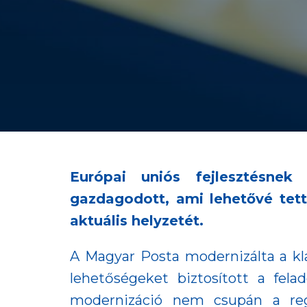
Európai uniós fejlesztésne
gazdagodott, ami lehetővé tet
aktuális helyzetét.
A Magyar Posta modernizálta a kla
lehetőségeket biztosított a fela
modernizáció nem csupán a regis