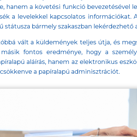
tte, hanem a követési funkció bevezetésével 
ék a levelekkel kapcsolatos információkat. A
ű státusza bármely szakaszban lekérdezhető a 
tóbbá vált a küldemények teljes útja, és me
kt másik fontos eredménye, hogy a személy
ralapú aláírás, hanem az elektronikus eszköz
csökkenve a papíralapú adminisztrációt.