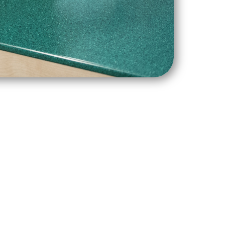
s forrás bevonásával valósulhatott