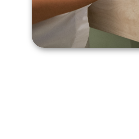
A fejlesztés a KÖFOP-1.0.0-VEKOP-
meg.
A projektről többet megtudhatsz 