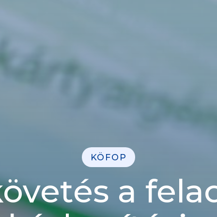
KÖFOP
vetés a felad