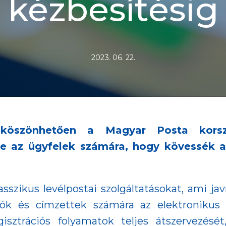
kézbesítésig
2023. 06. 22.
k köszönhetően a Magyar Posta korsz
te az ügyfelek számára, hogy kövessék 
sszikus levélpostai szolgáltatásokat, ami jav
dók és címzettek számára az elektronikus 
ztrációs folyamatok teljes átszervezését