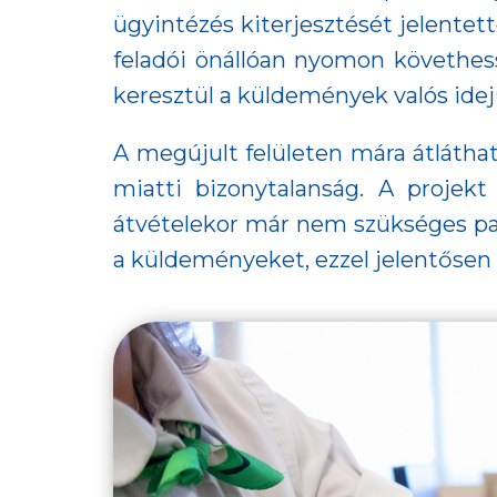
ügyintézés kiterjesztését jelente
feladói önállóan nyomon követhess
keresztül a küldemények valós idej
A megújult felületen mára átlátha
miatti bizonytalanság. A proje
átvételekor már nem szükséges papí
a küldeményeket, ezzel jelentősen 