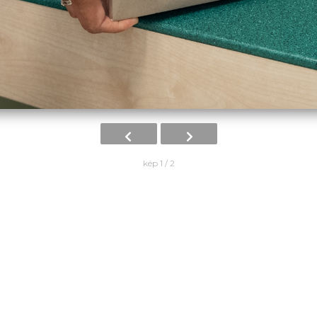
kép 1 / 2
15-2016-00026 projektnek köszönhetően, unió
a támogatott projekt keresőben:
Tovább