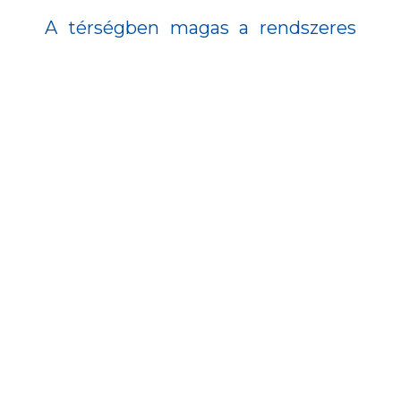
A térségben magas a rendszeres
gyermekvédelmi kedvezményben
részesülő, illetve védelembe vett
gyerekek aránya, a születés körüli
rendellenességek száma, valamint
a korai diagnózisok elmaradása.
Ennek megoldására a helyi
védőnők bevonásával
foglalkozásokat szerveznek a
kisgyermekes szülők részére;
továbbá babaklubokat indítottak,
ahol a szülők kötetlenül tudnak
kapcsolatot teremteni a
védőnőkkel.