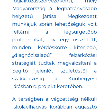
foglalkozásszervezőként), mely
Magyarország 4. leghátrányosabb
helyzetű járása. Megkezdett
munkájuk során lehetőségük volt
feltárni a legsürgetőbb
problémákat, így egy összetett,
minden kérdéskörre kiterjedő,
„diagnózisalapú” felzárkózási
stratégiát tudtak megvalósítani a
Segítő jelenlét születéstől a
szakképzésig a Kunhegyesi
járásban c. projekt keretében.
A térségben a végzettség nélküli
iskolaelhagyás korábban aggasztó