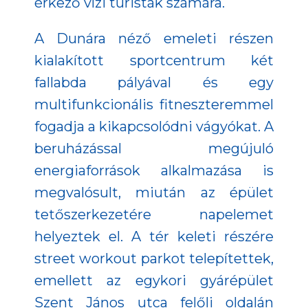
érkező vízi turisták számára.
A Dunára néző emeleti részen
kialakított sportcentrum két
fallabda pályával és egy
multifunkcionális fitneszteremmel
fogadja a kikapcsolódni vágyókat. A
beruházással megújuló
energiaforrások alkalmazása is
megvalósult, miután az épület
tetőszerkezetére napelemet
helyeztek el. A tér keleti részére
street workout parkot telepítettek,
emellett az egykori gyárépület
Szent János utca felőli oldalán