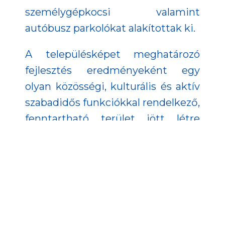
személygépkocsi valamint
autóbusz parkolókat alakítottak ki.
A településképet meghatározó
fejlesztés eredményeként egy
olyan közösségi, kulturális és aktív
szabadidős funkciókkal rendelkező,
fenntartható terület jött létre
Mohácson, ami megnyitotta a
Duna-part eddig elzárt területeit a
látogatók számára.